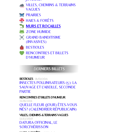
VILLES, CHEMINS & TERRAINS
VAGUES
PRAIRIES
HAIES & FORÊTS
MURS ET ROCAILLES
ZONE HUMIDE
GRAND BANDITISME
(INVASIVES)
BESTIOLES
RENCONTRES ET BILLETS
D'HUMEUR
DERNIERS BILLETS
BESTIOLES
01/02/2021
INSECTES POLLINISATEURS (5): LA
SAUVAGE ET L'ABEILLE, SECONDE
PARTIE
RENCONTRES ET BILLETS D'HUMEUR
31/01/2021
QUELLE FLEUR (JOUR) ÊTES-VOUS
NÉS? (CALENDRIER RÉPUBLICAIN)
VILLES, CHEMINS & TERRAINS VAGUES
11/11/2020
DATURA OFFICINAL, LE
SORCI'HÉRISSON