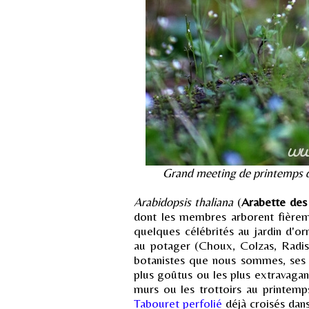
Grand meeting de printemps d
Arabidopsis thaliana
(
Arabette de
dont les membres arborent fièrem
quelques célébrités au jardin d'o
au potager (Choux, Colzas, Radis,
botanistes que nous sommes, ses 
plus goûtus ou les plus extravagan
murs ou les trottoirs au printemps
Tabouret perfolié
déjà croisés dan