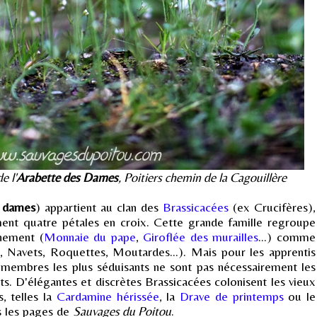
e l'
Arabette des Dames
, Poitiers chemin de la Cagouillère
s dames
) appartient au clan des
Brassicacées
(ex Crucifères),
ent quatre pétales en croix. Cette grande famille regroupe
rnement (
Monnaie du pape
,
Giroflée des murailles
...) comme
 Navets, Roquettes, Moutardes...). Mais pour les apprentis
membres les plus séduisants ne sont pas nécessairement les
ts. D'élégantes et discrètes Brassicacées colonisent les vieux
, telles la
Cardamine hérissée
, la
Drave de printemps
ou le
s les pages de
Sauvages du Poitou
.