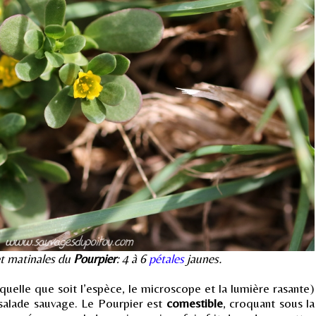
et matinales du
Pourpier
: 4 à 6
pétales
jaunes.
(quelle que soit l’espèce, le microscope et la lumière rasante)
 salade sauvage. Le Pourpier est
comestible
, croquant sous la