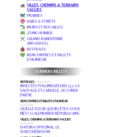
VILLES, CHEMINS & TERRAINS
VAGUES
PRAIRIES
HAIES & FORÊTS
MURS ET ROCAILLES
ZONE HUMIDE
GRAND BANDITISME
(INVASIVES)
BESTIOLES
RENCONTRES ET BILLETS
D'HUMEUR
DERNIERS BILLETS
BESTIOLES
01/02/2021
INSECTES POLLINISATEURS (5): LA
SAUVAGE ET L'ABEILLE, SECONDE
PARTIE
RENCONTRES ET BILLETS D'HUMEUR
31/01/2021
QUELLE FLEUR (JOUR) ÊTES-VOUS
NÉS? (CALENDRIER RÉPUBLICAIN)
VILLES, CHEMINS & TERRAINS VAGUES
11/11/2020
DATURA OFFICINAL, LE
SORCI'HÉRISSON