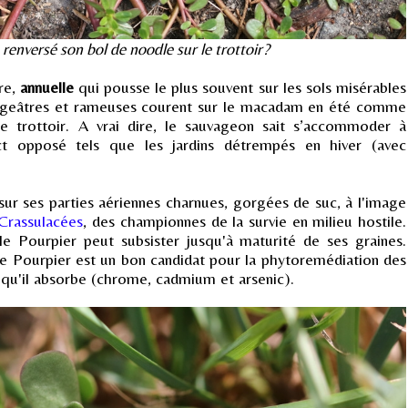
a renversé son bol de noodle sur le trottoir?
re,
annuelle
qui pousse le plus souvent sur les sols misérables
ougeâtres et rameuses courent sur le macadam en été comme
le trottoir. A vrai dire, le sauvageon sait s’accommoder à
xact opposé tels que les jardins détrempés en hiver (avec
sur ses parties aériennes charnues, gorgées de suc, à l'image
Crassulacées
, des championnes de la survie en milieu hostile.
e Pourpier peut subsister jusqu'à maturité de ses graines.
, le Pourpier est un bon candidat pour la phytoremédiation des
s qu'il absorbe (chrome, cadmium et arsenic).