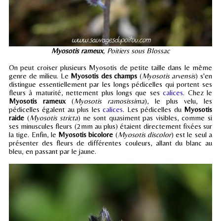
Myosotis rameux
, Poitiers sous Blossac
On peut croiser plusieurs Myosotis de petite taille dans le même
genre de milieu. Le
Myosotis des champs
(
Myosotis arvensis
) s'en
distingue essentiellement par les longs pédicelles qui portent ses
fleurs à maturité, nettement plus longs que ses
calices
. Chez le
Myosotis rameux
(
Myosotis ramosissima
), le plus velu, les
pédicelles égalent au plus les
calices
. Les pédicelles du
Myosotis
raide
(
Myosotis stricta
) ne sont quasiment pas visibles, comme si
ses minuscules fleurs (2mm au plus) étaient directement fixées sur
la tige. Enfin, le
Myosotis bicolore
(
Myosotis discolor
) est le seul a
présenter des fleurs de différentes couleurs, allant du blanc au
bleu, en passant par le jaune.