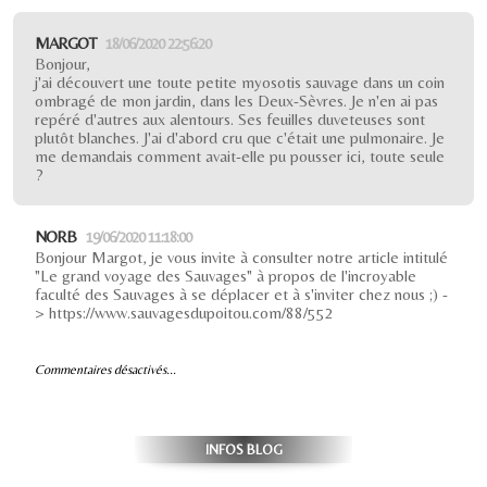
MARGOT
18/06/2020 22:56:20
Bonjour,
j'ai découvert une toute petite myosotis sauvage dans un coin
ombragé de mon jardin, dans les Deux-Sèvres. Je n'en ai pas
repéré d'autres aux alentours. Ses feuilles duveteuses sont
plutôt blanches. J'ai d'abord cru que c'était une pulmonaire. Je
me demandais comment avait-elle pu pousser ici, toute seule
?
NORB
19/06/2020 11:18:00
Bonjour Margot, je vous invite à consulter notre article intitulé
"Le grand voyage des Sauvages" à propos de l'incroyable
faculté des Sauvages à se déplacer et à s'inviter chez nous ;) -
> https://www.sauvagesdupoitou.com/88/552
Commentaires désactivés...
INFOS BLOG