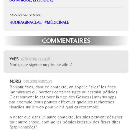
BOTANIQUE, ÉPISODE 3)
Mot-clefs de ce billet...
#BORAGINACEAE
#MÉDICINALE
COMMENTAIRES
YVES
03/10/2019 17:19:38
Norb, que signifie un pétiole ailé ?
NORB
03/10/2019 18:51:23
Bonjour Yves, dans ce contexte, on appelle "ailes" les fines
membranes qui bordent certaines tiges ou certains pétioles.
C'est souvent le cas pour la tige des Gesses (Lathyrus spp)
par exemple (vous pouvez effectuer quelques recherches
visuelles sur le web pour voir à quoi ça ressemble).
A noter que dans un autre contexte, les ailes peuvent désigner
tout autre chose, comme les pétales latéraux des fleurs dites
"papilionacées".