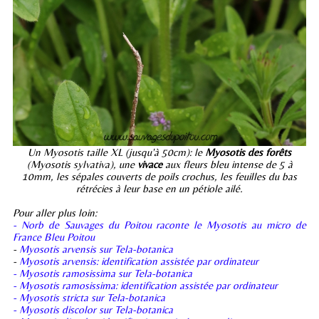
Un Myosotis taille XL (jusqu'à 50cm): le
Myosotis des forêts
(Myosotis sylvativa), une
vivace
aux fleurs bleu intense de 5 à
10mm, les sépales couverts de poils crochus, les feuilles du bas
rétrécies à leur base en un pétiole ailé.
Pour aller plus loin:
- Norb de Sauvages du Poitou raconte le Myosotis au micro de
France Bleu Poitou
-
Myosotis arvensis sur Tela-botanica
-
Myosotis arvensis: identification assistée par ordinateur
- Myosotis ramosissima sur Tela-botanica
- Myosotis ramosissima: identification assistée par ordinateur
- Myosotis stricta sur Tela-botanica
- Myosotis discolor sur Tela-botanica