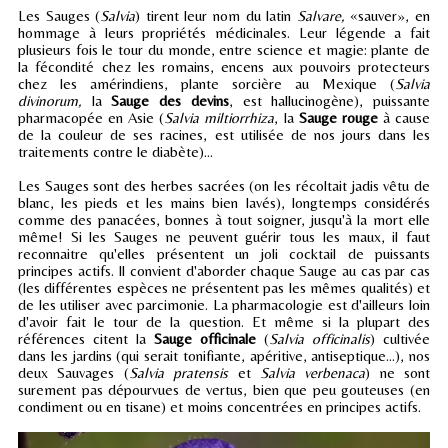
Les Sauges (
Salvia
) tirent leur nom du latin
Salvare,
«sauver», en
hommage à leurs propriétés médicinales. Leur légende a fait
plusieurs fois le tour du monde, entre science et magie: plante de
la fécondité chez les romains, encens aux pouvoirs protecteurs
chez les amérindiens, plante sorcière au Mexique (
Salvia
divinorum,
la
Sauge des devins
, est hallucinogène), puissante
pharmacopée en Asie (
Salvia miltiorrhiza
, la
Sauge rouge
à cause
de la couleur de ses racines, est utilisée de nos jours dans les
traitements contre le diabète)...
Les Sauges sont des herbes sacrées (on les récoltait jadis vêtu de
blanc, les pieds et les mains bien lavés), longtemps considérés
comme des panacées, bonnes à tout soigner, jusqu'à la mort elle
même! Si les Sauges ne peuvent guérir tous les maux, il faut
reconnaitre qu'elles présentent un joli cocktail de puissants
principes actifs. Il convient d'aborder chaque Sauge au cas par cas
(les différentes espèces ne présentent pas les mêmes qualités) et
de les utiliser avec parcimonie. La pharmacologie est d'ailleurs loin
d'avoir fait le tour de la question. Et même si la plupart des
références citent la
Sauge officinale
(
Salvia officinalis
) cultivée
dans les jardins (qui serait tonifiante, apéritive, antiseptique...), nos
deux Sauvages (
Salvia pratensis
et
Salvia verbenaca
) ne sont
surement pas dépourvues de vertus, bien que peu gouteuses (en
condiment ou en tisane) et moins concentrées en principes actifs.