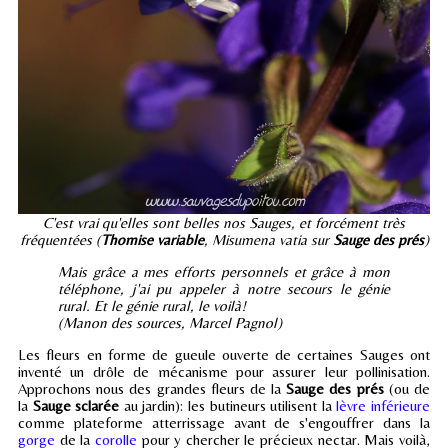
C'est vrai qu'elles sont belles nos Sauges, et forcément très
fréquentées (
Thomise variable
, Misumena vatia sur
Sauge des prés
)
Mais grâce a mes efforts personnels et grâce à mon
téléphone, j'ai pu appeler à notre secours le génie
rural. Et le génie rural, le voilà!
(Manon des sources, Marcel Pagnol)
Les fleurs en forme de gueule ouverte de certaines Sauges ont
inventé un drôle de mécanisme pour assurer leur pollinisation.
Approchons nous des grandes fleurs de la
Sauge des prés
(ou de
la
Sauge sclarée
au jardin): les butineurs utilisent la
lèvre inférieure
comme plateforme atterrissage avant de s'engouffrer dans la
gorge
de la
corolle
pour y chercher le précieux nectar. Mais voilà,