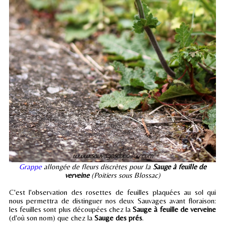
Grappe
allongée de fleurs discrètes pour la
Sauge à feuille de
verveine
(Poitiers sous Blossac)
C'est l'observation des rosettes de feuilles plaquées au sol qui
nous permettra de distinguer nos deux Sauvages avant floraison:
les feuilles sont plus découpées chez la
Sauge à feuille de verveine
(d'où son nom) que chez la
Sauge des prés
.