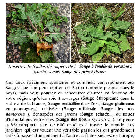
Rosettes de feuilles découpées de la
Sauge à feuille de verveine
à
gauche versus
Sauge des prés
à droite.
Ces deux spécimens spontanés et communs correspondent aux
Sauges que l'on peut croiser en Poitou (comme partout dans le
pays), mais vous pourrez en rencontrer d'autres en fonction de
votre région, qu'elles soient sauvages (
Sauge éthiopienne
dans le
sud est de la France,
Sauge verticillée
dans l'est,
Sauge glutineuse
en montagne...), cultivées (
Sauge officinale
,
Sauge des bois
nemorosa
...), échappées des jardins (
Sauge sclarée
...) ou issues
d'hybridations entre elles (
Sauge des bois
x sylvestris...
). Le genre
Salvia
comporte plus de 600 espèces à travers le monde. Les
jardiniers qui leur vouent une véritable passion les ont grandement
aidés à passer d'un continent à l'autre au fil des siècles: en Europe,