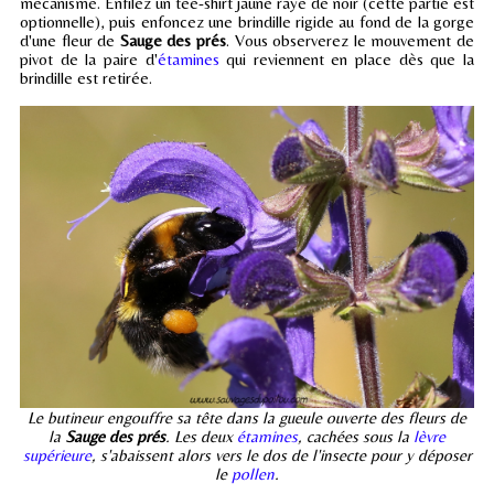
mécanisme. Enfilez un tee-shirt jaune rayé de noir (cette partie est
optionnelle), puis enfoncez une brindille rigide au fond de la gorge
d'une fleur de
Sauge des prés
. Vous observerez le mouvement de
pivot de la paire d'
étamines
qui reviennent en place dès que la
brindille est retirée.
Le butineur engouffre sa tête dans la gueule ouverte des fleurs de
la
Sauge des prés
. Les deux
étamines
, cachées sous la
lèvre
supérieure
, s'abaissent alors vers le dos de l'insecte pour y déposer
le
pollen
.