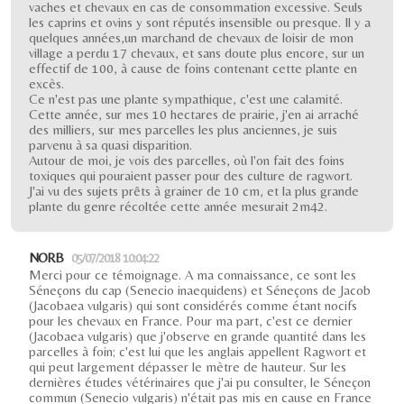
vaches et chevaux en cas de consommation excessive. Seuls
les caprins et ovins y sont réputés insensible ou presque. Il y a
quelques années,un marchand de chevaux de loisir de mon
village a perdu 17 chevaux, et sans doute plus encore, sur un
effectif de 100, à cause de foins contenant cette plante en
excès.
Ce n'est pas une plante sympathique, c'est une calamité.
Cette année, sur mes 10 hectares de prairie, j'en ai arraché
des milliers, sur mes parcelles les plus anciennes, je suis
parvenu à sa quasi disparition.
Autour de moi, je vois des parcelles, où l'on fait des foins
toxiques qui pouraient passer pour des culture de ragwort.
J'ai vu des sujets prêts à grainer de 10 cm, et la plus grande
plante du genre récoltée cette année mesurait 2m42.
NORB
05/07/2018 10:04:22
Merci pour ce témoignage. A ma connaissance, ce sont les
Séneçons du cap (Senecio inaequidens) et Séneçons de Jacob
(Jacobaea vulgaris) qui sont considérés comme étant nocifs
pour les chevaux en France. Pour ma part, c'est ce dernier
(Jacobaea vulgaris) que j'observe en grande quantité dans les
parcelles à foin; c'est lui que les anglais appellent Ragwort et
qui peut largement dépasser le mètre de hauteur. Sur les
dernières études vétérinaires que j'ai pu consulter, le Séneçon
commun (Senecio vulgaris) n'était pas mis en cause en France