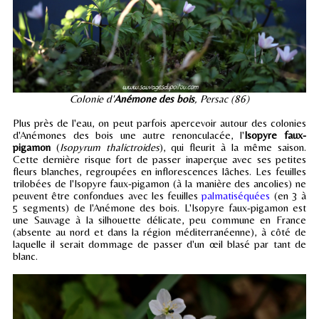
Colonie d'
Anémone des bois
, Persac (86)
Plus près de l'eau, on peut parfois apercevoir autour des colonies
d'Anémones des bois une autre renonculacée, l'
Isopyre faux-
pigamon
(
Isopyrum thalictroides
), qui fleurit à la même saison.
Cette dernière risque fort de passer inaperçue avec ses petites
fleurs blanches, regroupées en inflorescences lâches. Les feuilles
trilobées de l'Isopyre faux-pigamon (à la manière des ancolies) ne
peuvent être confondues avec les feuilles
palmatiséquées
(en 3 à
5 segments) de l'Anémone des bois. L'Isopyre faux-pigamon est
une Sauvage à la silhouette délicate, peu commune en France
(absente au nord et dans la région méditerranéenne), à côté de
laquelle il serait dommage de passer d'un œil blasé par tant de
blanc.