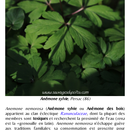
Anémone sylvie
, Persac (86)
Anemone nemorosa
(
Anémone sylvie
ou
Anémone des bois
)
appartient au clan éclectique
Ranunculaceae
, dont la plupart des
membres sont
toxiques
et recherchent la proximité de l'eau (
rena
est la «grenouille en latin).
Anemone nemorosa
n'échappe guère
aux traditions familiales: sa consommation est proscrite pour