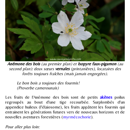
Anémone des bois
(au premier plan) et
Isopyre faux-pigamon
(au
second plan): deux sœurs
vernales
(printanières), locataires des
forêts toujours fraîches (mais jamais engorgées).
Le bon bois a toujours des fourmis!
(Proverbe camerounais)
Les fruits de l'Anémone des bois sont de petits
akènes
poilus
regroupés au bout d'une tige recourbée. Surplombés d'un
appendice huileux (l'élaiosome), les fruits appâtent les fourmis qui
entrainent les générations futures vers de nouveaux horizons et de
nouvelles aventures forestières (
myrmécochorie
).
Pour aller plus loin: