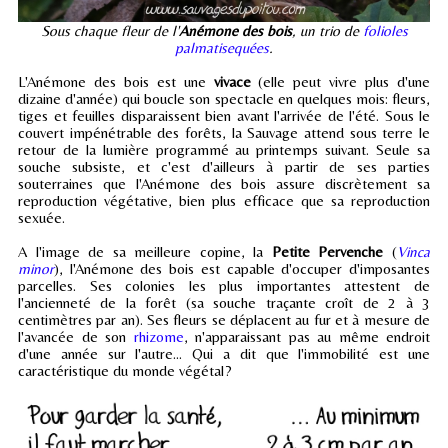
Sous chaque fleur de l'
Anémone des bois
, un trio de
folioles
palmatisequées
.
L'Anémone des bois est une
vivace
(elle peut vivre plus d'une
dizaine d'année) qui boucle son spectacle en quelques mois: fleurs,
tiges et feuilles disparaissent bien avant l'arrivée de l'été. Sous le
couvert impénétrable des forêts, la Sauvage attend sous terre le
retour de la lumière programmé au printemps suivant. Seule sa
souche subsiste, et c'est d'ailleurs à partir de ses parties
souterraines que l'Anémone des bois assure discrètement sa
reproduction végétative, bien plus efficace que sa reproduction
sexuée.
A l'image de sa meilleure copine, la
Petite Pervenche
(
Vinca
minor
), l'Anémone des bois est capable d'occuper d'imposantes
parcelles. Ses colonies les plus importantes attestent de
l'ancienneté de la forêt (sa souche traçante croît de 2 à 3
centimètres par an). Ses fleurs se déplacent au fur et à mesure de
l'avancée de son
rhizome
, n'apparaissant pas au même endroit
d'une année sur l'autre... Qui a dit que l'immobilité est une
caractéristique du monde végétal?