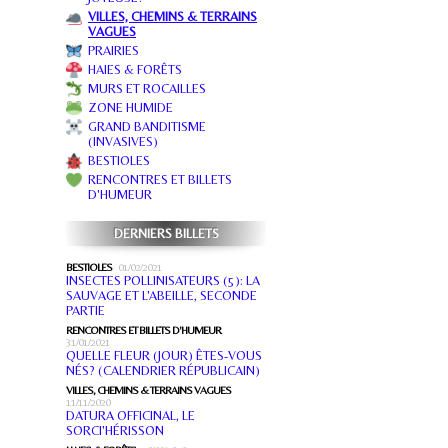
VILLES, CHEMINS & TERRAINS
VAGUES
PRAIRIES
HAIES & FORÊTS
MURS ET ROCAILLES
ZONE HUMIDE
GRAND BANDITISME
(INVASIVES)
BESTIOLES
RENCONTRES ET BILLETS
D'HUMEUR
DERNIERS BILLETS
BESTIOLES
01/02/2021
INSECTES POLLINISATEURS (5): LA
SAUVAGE ET L'ABEILLE, SECONDE
PARTIE
RENCONTRES ET BILLETS D'HUMEUR
31/01/2021
QUELLE FLEUR (JOUR) ÊTES-VOUS
NÉS? (CALENDRIER RÉPUBLICAIN)
VILLES, CHEMINS & TERRAINS VAGUES
11/11/2020
DATURA OFFICINAL, LE
SORCI'HÉRISSON