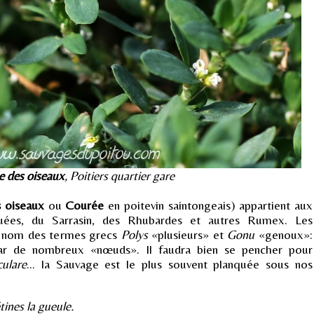
 des oiseaux
, Poitiers quartier gare
 oiseaux
ou
Courée
en poitevin saintongeais) appartient aux
uées, du Sarrasin, des Rhubardes et autres Rumex. Les
r nom des termes grecs
Polys
«plusieurs» et
Gonu
«genoux»:
par de nombreux «nœuds». Il faudra bien se pencher pour
ulare
... la Sauvage est le plus souvent planquée sous nos
ines la gueule.