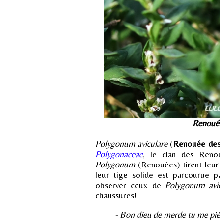
Renouée
Polygonum aviculare
(
Renouée des
Polygonaceae
, le clan des Reno
Polygonum
(Renouées) tirent leu
leur tige solide est parcourue 
observer ceux de
Polygonum avic
chaussures!
- Bon dieu de merde tu me piét