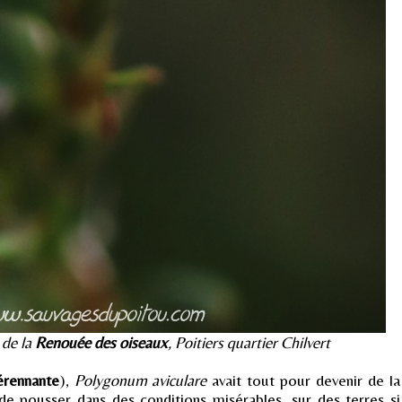
de la
Renouée des oiseaux
, Poitiers quartier Chilvert
érennante
),
Polygonum aviculare
avait tout pour devenir de la
de pousser dans des conditions misérables, sur des terres si