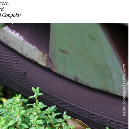
mort.
rd.
d Coppola)