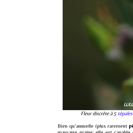
Fleur discrète à 5
tépales
Bien qu'annuelle (plus rarement
p
mauvaise graine: elle est capable 