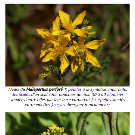
Fleurs du
Millepertuis perforé
: 5
pétales
à la symétrie imparfaite,
denticulés
d'un seul côté, ponctués de noir, 30 à 60
étamines
soudées entre elles par leur base entourent 3
carpelles
soudés
entre eux (les 3
styles
divergent franchement).