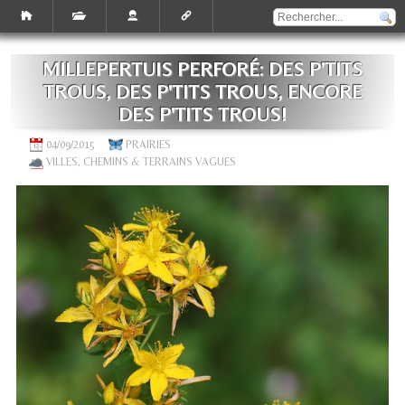
MILLEPERTUIS PERFORÉ: DES P'TITS
TROUS, DES P'TITS TROUS, ENCORE
DES P'TITS TROUS!
04/09/2015
PRAIRIES
VILLES, CHEMINS & TERRAINS VAGUES