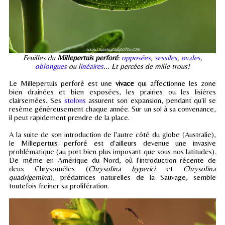
Feuilles du
Millepertuis perforé
:
opposées
,
sessiles
,
ovales
,
oblongues
ou l
inéaires
... Et percées de mille trous!
Le Millepertuis perforé est une
vivace
qui affectionne les zone
bien drainées et bien exposées, les prairies ou les lisières
clairsemées. Ses
stolons
assurent son expansion, pendant qu'il se
resème généreusement chaque année. Sur un sol à sa convenance,
il peut rapidement prendre de la place.
A la suite de son introduction de l'autre côté du globe (Australie),
le Millepertuis perforé est d'ailleurs devenue une invasive
problématique (au port bien plus imposant que sous nos latitudes).
De même en Amérique du Nord, où l'introduction récente de
deux Chrysomèles (
Chrysolina hyperici
et
Chrysolina
quadrigemina
), prédatrices naturelles de la Sauvage, semble
toutefois freiner sa prolifération.