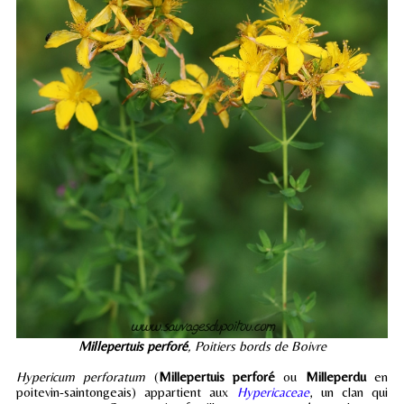
Millepertuis perforé
, Poitiers bords de Boivre
Hypericum perforatum
(
Millepertuis perforé
ou
Milleperdu
en
poitevin-saintongeais) appartient aux
Hypericaceae
, un clan qui