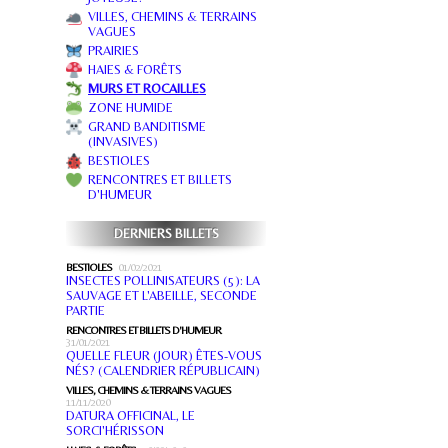
VILLES, CHEMINS & TERRAINS
VAGUES
PRAIRIES
HAIES & FORÊTS
MURS ET ROCAILLES
ZONE HUMIDE
GRAND BANDITISME
(INVASIVES)
BESTIOLES
RENCONTRES ET BILLETS
D'HUMEUR
DERNIERS BILLETS
BESTIOLES
01/02/2021
INSECTES POLLINISATEURS (5): LA
SAUVAGE ET L'ABEILLE, SECONDE
PARTIE
RENCONTRES ET BILLETS D'HUMEUR
31/01/2021
QUELLE FLEUR (JOUR) ÊTES-VOUS
NÉS? (CALENDRIER RÉPUBLICAIN)
VILLES, CHEMINS & TERRAINS VAGUES
11/11/2020
DATURA OFFICINAL, LE
SORCI'HÉRISSON