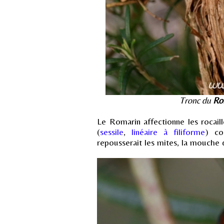
Tronc du
Rom
Le Romarin affectionne les rocaille
(
sessile
,
linéaire à filiforme
) co
repousserait les mites, la mouche d