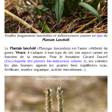
Feuilles longuement lancéolées et inflorescences courtes en
épis
du
Plantain Lancéolé
.
Le
Plantain lancéolé
(
Plantago lanceolata
) est l'autre célébrité du
genre.
Vivace
, il s'adapte à tout type de sol, son aspect variant en
fonction de la situation. Pour le botaniste Gérard Ducerf
(
Encyclopédie des plantes bio-indicatrices volume 1
), ses colonies
les plus fournies signent les prairies bien équilibrées (eau,
fertilisant, matière organique, activité microbienne...).