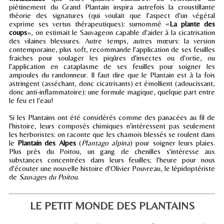
piétinement du Grand Plantain inspira autrefois la croustillante
théorie des signatures (qui voulait que l'aspect d'un végétal
exprime ses vertus thérapeutiques): surnommé «
La plante des
coups
», on estimait le Sauvageon capable d'aider à la cicatrisation
des vilaines blessures. Autre temps, autres mœurs: la version
contemporaine, plus soft, recommande l'application de ses feuilles
fraiches pour soulager les piqûres d'insectes ou d'ortie, ou
l'application en cataplasme de ses feuilles pour soigner les
ampoules du randonneur. Il faut dire que le Plantain est à la fois
astringent (asséchant, donc cicatrisants) et émollient (adoucissant,
donc anti-inflammatoire): une formule magique, quelque part entre
le feu et l'eau!
Si les Plantains ont été considérés comme des panacées au fil de
l'histoire, leurs composés chimiques n'intéressent pas seulement
les herboristes: on raconte que les chamois blessés se roulent dans
le
Plantain des Alpes
(
Plantago alpina
) pour soigner leurs plaies.
Plus près du Poitou, un gang de chenilles s'intéresse aux
substances concentrées dans leurs feuilles; l'heure pour nous
d'écouter une nouvelle histoire d'Olivier Pouvreau, le lépidoptériste
de
Sauvages du Poitou
.
LE PETIT MONDE DES PLANTAINS