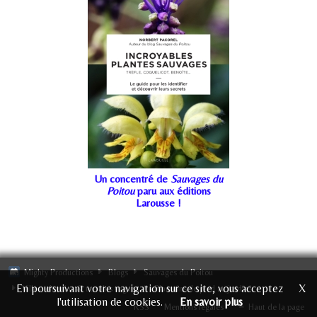
Un concentré de
Sauvages du
Poitou
paru aux éditions
Larousse !
Mighty Productions
Blogs
Sauvages du Poitou
En poursuivant votre navigation sur ce site, vous acceptez
X
Villes, chemins & terrains vagues
Plantains: le pied au jardin!
l'utilisation de cookies.
En savoir plus
RSS
Mentions légales
Haut de la page