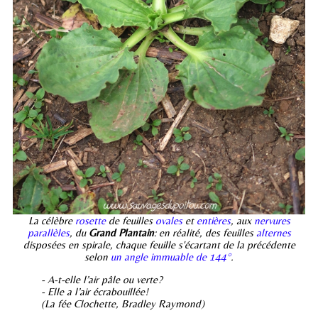
La célèbre
rosette
de feuilles
ovales
et
entières
, aux
nervures
parallèles
, du
Grand Plantain
: en réalité, des feuilles
alternes
disposées en spirale, chaque feuille s'écartant de la précédente
selon
un angle immuable de 144°
.
- A-t-elle l’air pâle ou verte?
- Elle a l’air écrabouillée!
(La fée Clochette, Bradley Raymond)