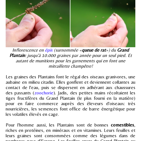
Inflorescence en
épis
(surnommée «
queue de rat
») du
Grand
Plantain
: jusqu'à 10.000 graines par année pour un seul pied. Et
autant de munitions pour les garnements qui en font une
mitraillette champêtre!
Les graines des Plantains font le régal des oiseaux granivores, une
aubaine en milieu citadin. Elles gonflent et deviennent collantes au
contact de l'eau, puis se dispersent en adhérant aux chaussures
des passants (
zoochorie
). Jadis, des petites mains récoltaient les
tiges fructifères du Grand Plantain (le plus fourni en la matière)
pour en faire commerce auprès des éleveurs d'oiseaux: très
nourricières, les semences font office de barre énergétique pour
les volatiles élevés en cage.
Pour l'homme aussi, les Plantains sont de bonnes
comestibles
,
riches en protéines, en minéraux et en vitamines. Leurs feuilles et
leurs graines sont consommées comme des légumes dans de
nombreux pays d'Europe. Les feuilles crues du Grand Plantain ou