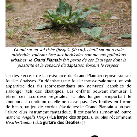
Grand sur un sol riche (jusqu'à 50 cm), chétif sur un terrain
misérable, tolérant face aux herbicides comme aux pollutions
urbaines, le
Grand Plantain
fait partie de ces Sauvages dont la
plasticité et la capacité d'adaptation forcent le respect.
Un des secrets de la résistance du Grand Plantain repose sur ses
feuilles épaisses. En déchirant une feuille transversalement, on voit
apparaitre des fils (correspondants aux nervures) capables de
s’allonger tels des élastiques. Les enfants peuvent s'amuser à
étirer ces «cordes» végétales, la plus longue remportant le
concours, à condition qu'elle ne casse pas. Des feuilles en forme
de banjo, un jeu de cordes élastiques: le Grand Plantain a un peu
l'allure d'un instrument fantastique. Il est parfois surnommé outre
manche
Angel's Harp
(«
La harpe des anges
»), ou plus récemment
Beatles'Guitar
(«
La guitare des Beatles
»)!