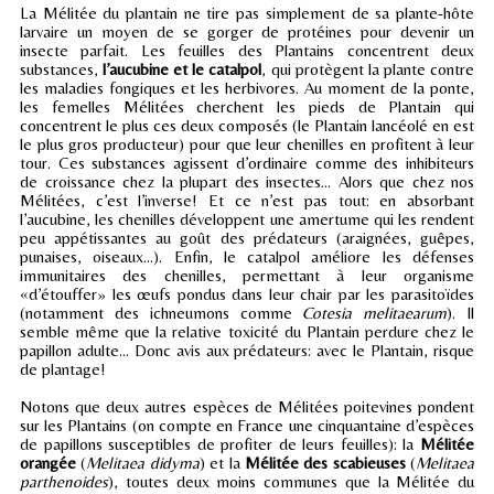
La Mélitée du plantain ne tire pas simplement de sa plante-hôte
larvaire un moyen de se gorger de protéines pour devenir un
insecte parfait. Les feuilles des Plantains concentrent deux
substances,
l’aucubine et le catalpol
, qui protègent la plante contre
les maladies fongiques et les herbivores. Au moment de la ponte,
les femelles Mélitées cherchent les pieds de Plantain qui
concentrent le plus ces deux composés (le Plantain lancéolé en est
le plus gros producteur) pour que leur chenilles en profitent à leur
tour. Ces substances agissent d’ordinaire comme des inhibiteurs
de croissance chez la plupart des insectes... Alors que chez nos
Mélitées, c’est l’inverse! Et ce n’est pas tout: en absorbant
l’aucubine, les chenilles développent une amertume qui les rendent
peu appétissantes au goût des prédateurs (araignées, guêpes,
punaises, oiseaux...). Enfin, le catalpol améliore les défenses
immunitaires des chenilles, permettant à leur organisme
«d’étouffer» les œufs pondus dans leur chair par les parasitoïdes
(notamment des ichneumons comme
Cotesia melitaearum
). Il
semble même que la relative toxicité du Plantain perdure chez le
papillon adulte... Donc avis aux prédateurs: avec le Plantain, risque
de plantage!
Notons que deux autres espèces de Mélitées poitevines pondent
sur les Plantains (on compte en France une cinquantaine d’espèces
de papillons susceptibles de profiter de leurs feuilles): la
Mélitée
orangée
(
Melitaea didyma
) et la
Mélitée des scabieuses
(
Melitaea
parthenoides
), toutes deux moins communes que la Mélitée du