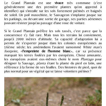
Le Grand Plantain est une
vivace
très commune (c'est
généralement une des première plantes qu'on apprend à
identifier) qui s'installe sur les sols fortement piétinés et baignés
de soleil. Un poil masochiste, le Sauvageon s'implante jusque sur
les parkings, ou devant une sortie de garage, ses parties aériennes
pouvant résister jusqu'au passage d'une roue de voiture.
Si le Grand Plantain préfère les sols tassés, c'est parce que la
concurrence s'y fait rare. Mais tous les terrains lui conviennent,
jusqu'à 2000 mètres d'altitude. Sa capacité d'adaptation lui a
permis de s'exporter jusque dans les colonies européennes au
16ème siècle; les amérindiens l'avaient surnommé
White man's
footprint
, «
l'empreinte de l'homme blanc
», car sa présence
marquait les terres foulées par les européens. Chose amusante,
les européens avaient eux-mêmes choisi le nom
Plantago
pour
désigner la Sauvage,
planta
étant la plante du pied en latin, une
référence à la forme de ses feuilles. Des histoires de pied, quoi de
plus normal pour un végétal qui se laisse volontiers piétiner?