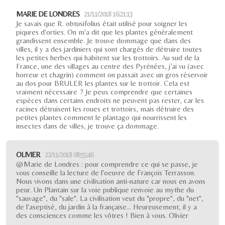
MARIE DE LONDRES
21/11/2018 16:21:13
Je savais que R. obtusifolius était utilisé pour soigner les
piqures d'orties. On m'a dit que les plantes généralement
grandissent ensemble. Je trouve dommage que dans des
villes, il y a des jardiniers qui sont chargés de détruire toutes
les petites herbes qui habitent sur les trottoirs. Au sud de la
France, une des villages au centre des Pyrénées, j’ai vu (avec
horreur et chagrin) comment on passait avec un gros réservoir
au dos pour BRULER les plantes sur le trottoir. Cela est
vraiment nécessaire ? Je peux comprendre que certaines
espèces dans certains endroits ne peuvent pas rester, car les
racines détruisent les roues et trottoirs, mais détruire des
petites plantes comment le plantago qui nourrissent les
insectes dans de villes, je trouve ça dommage.
OLIVIER
22/11/2018 08:55:46
@Marie de Londres : pour comprendre ce qui se passe, je
vous conseille la lecture de l'oeuvre de François Terrasson.
Nous vivons dans une civilisation anti-nature car nous en avons
peur. Un Plantain sur la voie publique renvoie au mythe du
"sauvage", du "sale". La civilisation veut du "propre", du "net",
de l'aseptisé, du jardin à la française... Heureusement, il y a
des consciences comme les vôtres ! Bien à vous. Olivier