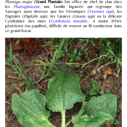
Plantago major
(
Grand Plantain
) fait office de chef de clan chez
les
Plantaginaceae
, une famille bigarrée qui regroupe des
Sauvages aussi diverses que les Véroniques (
Veronica spp
), les
Digitales (
Digitalis spp
), les Linaires (
Linaria spp
) ou la délicate
Cymbalaire des murs (
Cymbalaria muralis
)... A moins d'être
généticien (ou papillon), difficile de trouver un fil conducteur dans
ce grand bazar.