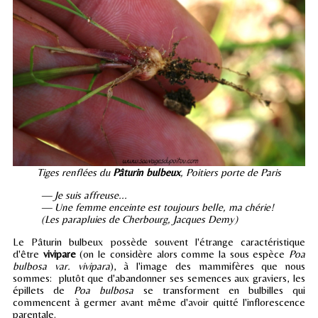
Tiges renflées du
Pâturin bulbeux
, Poitiers porte de Paris
— Je suis affreuse...
— Une femme enceinte est toujours belle, ma chérie!
(Les parapluies de Cherbourg, Jacques Demy)
Le Pâturin bulbeux possède souvent l'étrange caractéristique
d'être
vivipare
(on le considère alors comme la sous espèce
Poa
bulbosa var. vivipara
), à l'image des mammifères que nous
sommes: plutôt que d'abandonner ses semences aux graviers, les
épillets de
Poa bulbosa
se transforment en bulbilles qui
commencent à germer avant même d'avoir quitté l'inflorescence
parentale.