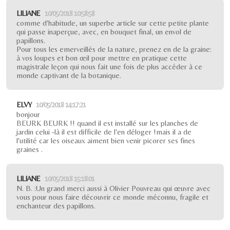
LILIANE
10/05/2018 10:58:58
comme d'habitude, un superbe article sur cette petite plante
qui passe inaperçue, avec, en bouquet final, un envol de
papillons.
Pour tous les emerveillés de la nature, prenez en de la graine:
à vos loupes et bon œil pour mettre en pratique cette
magistrale leçon qui nous fait une fois de plus accéder à ce
monde captivant de la botanique.
ELVY
10/05/2018 14:17:21
bonjour
BEURK BEURK !! quand il est installé sur les planches de
jardin celui -là il est difficile de l'en déloger !mais il a de
l'utilité car les oiseaux aiment bien venir picorer ses fines
graines .
LILIANE
10/05/2018 15:18:01
N. B. :Un grand merci aussi à Olivier Pouvreau qui œuvre avec
vous pour nous faire découvrir ce monde méconnu, fragile et
enchanteur des papillons.