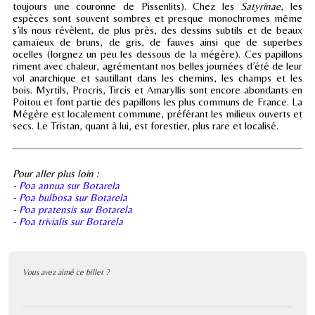
toujours une couronne de Pissenlits). Chez les
Satyrinae
, les
espèces sont souvent sombres et presque monochromes même
s’ils nous révèlent, de plus près, des dessins subtils et de beaux
camaïeux de bruns, de gris, de fauves ainsi que de superbes
ocelles (lorgnez un peu les dessous de la mégère). Ces papillons
riment avec chaleur, agrémentant nos belles journées d’été de leur
vol anarchique et sautillant dans les chemins, les champs et les
bois. Myrtils, Procris, Tircis et Amaryllis sont encore abondants en
Poitou et font partie des papillons les plus communs de France. La
Mégère est localement commune, préférant les milieux ouverts et
secs. Le Tristan, quant à lui, est forestier, plus rare et localisé.
Pour aller plus loin :
- Poa annua sur Botarela
- Poa bulbosa sur Botarela
- Poa pratensis sur Botarela
- Poa trivialis sur Botarela
Vous avez aimé ce billet ?