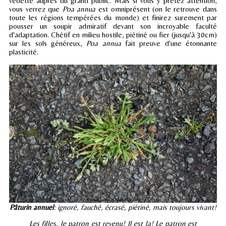
vedette auprès du grand public. Mais si vous y prêtez attention,
vous verrez que
Poa annua
est omniprésent (on le retrouve dans
toute les régions tempérées du monde) et finirez surement par
pousser un soupir admiratif devant son incroyable faculté
d'adaptation. Chétif en milieu hostile, piétiné ou fier (jusqu'à 30cm)
sur les sols généreux,
Poa annua
fait preuve d'une étonnante
plasticité.
Pâturin annuel
: ignoré, fauché, écrasé, piétiné, mais toujours vivant!
Les filles, le patron est revenu! Il est la! Le patron est