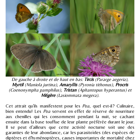
De gauche à droite et de haut en bas:
Tircis
(Pararge aegeria),
Myrtil
(Maniola jurtina),
Amaryllis
(Pyronia tithonus),
Procris
(Coenonympha pamphilus),
Tristan
(Aphantopus hyperantus) et
Mégère
(Lasiommata megera).
Cet attrait qu’ils manifestent pour les
Poa
, quel est-il? Culinaire,
bien entendu! Les
Poa
servent en effet de réserve de nourriture
aux chenilles qui les consomment pendant la nuit, se cachant
ensuite dans la base touffue de leur plante préférée durant le jour.
Il se peut d’ailleurs que cette activité nocturne soit une des
garanties de leur abondance, car les parasitoïdes (des espèces de
diptères et d’hyménoptères, causes importantes de mortalité chez