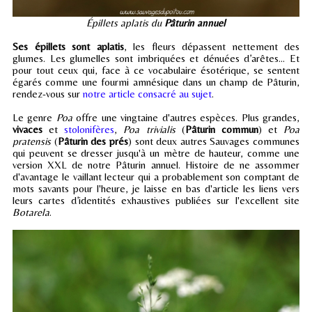
Épillets aplatis du
Pâturin annuel
Ses épillets sont aplatis
, les fleurs dépassent nettement des
glumes. Les glumelles sont imbriquées et dénuées d’arêtes... Et
pour tout ceux qui, face à ce vocabulaire ésotérique, se sentent
égarés comme une fourmi amnésique dans un champ de Pâturin,
rendez-vous sur
notre article consacré au sujet
.
Le genre
Poa
offre une vingtaine d'autres espèces. Plus grandes,
vivaces
et
stolonifères
,
Poa trivialis
(
Pâturin commun
) et
Poa
pratensis
(
Pâturin des prés
) sont deux autres Sauvages communes
qui peuvent se dresser jusqu'à un mètre de hauteur, comme une
version XXL de notre Pâturin annuel. Histoire de ne assommer
d'avantage le vaillant lecteur qui a probablement son comptant de
mots savants pour l'heure, je laisse en bas d'article les liens vers
leurs cartes d’identités exhaustives publiées sur l'excellent site
Botarela
.