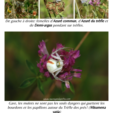
De gauche à droite: femelles d'
Azuré commun
, d'
Azuré du trèfle
et
de
Demi-argus
pondant sur trèfles.
Gare, les mulots ne sont pas les seuls dangers qui guettent les
bourdons et les papillons autour du Trèfle des prés! (
Misumena
vatia
)