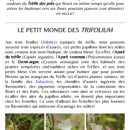
couleurs du
Trèfle des prés
qui fleurit en même temps qu'elle pour
attirer les butineurs vers ses fleurs pourtant pauvres (voir dénuées)
en nectar!
LE PETIT MONDE DES
TRIFOLIUM
Aux trois feuilles (
folioles
) typiques du trèfle, nous pouvons
associer trois espèces d’azurés, ces petits papillons dont les mâles
sont, comme leur nom l’indique, de couleur bleue. En effet, l’
Azuré
du trèfle
(
Cupido argiades
), l’
Azuré commun
(
Polyommatus icarus
)
et le
Demi-argus
(
Cyaniris semiargus
) sont des habitués des
prairies tempérées (mésophiles) riches en Trèfles, et nos trois
petits bleus s’en servent autant pour butiner que pour pondre.
Notons qu’en mangeant du Trèfle (et d’autres plantes voisines, de
la famille des
Fabacées
), les chenilles d’azurés ingèrent des
flavonoïdes, des pigments responsables de la colorations des
fleurs et des fruits. Ces substances vont ainsi se retrouver sur les
écailles des ailes du papillon adulte, en densité plus importante
chez les femelles. Ce sont d'ailleurs les femelles les plus fournies
en flavonoïdes qui attireront d'avantage les mâles!