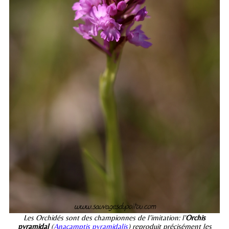
Les Orchidés sont des championnes de l'imitation: l'
Orchis
pyramidal
(
Anacamptis pyramidalis
) reproduit précisément les