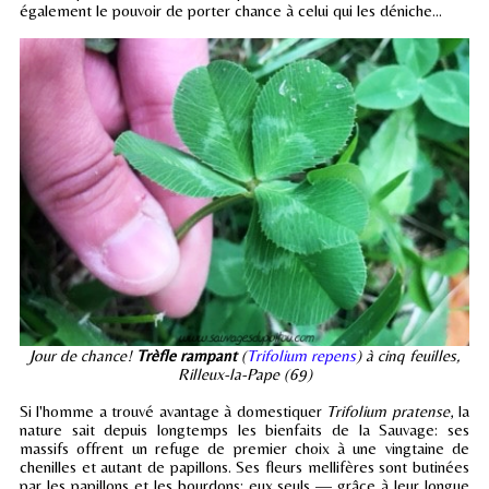
également le pouvoir de porter chance à celui qui les déniche...
Jour de chance!
Trèfle rampant
(
Trifolium repens
) à cinq feuilles,
Rilleux-la-Pape (69)
Si l'homme a trouvé avantage à domestiquer
Trifolium pratense
, la
nature sait depuis longtemps les bienfaits de la Sauvage: ses
massifs offrent un refuge de premier choix à une vingtaine de
chenilles et autant de papillons. Ses fleurs mellifères sont butinées
par les papillons et les bourdons; eux seuls — grâce à leur longue