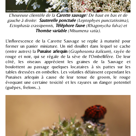
L'heureuse clientèle de la
Carotte sauvage
! De haut en bas et de
gauche à droite:
Sauterelle ponctuée
(Leptophyes punctatissima),
Ectophasia crassipennis,
Téléphore fauve
(Rhagonycha fulva) et
Thomise variable
(Misumena vatia).
L'inflorescence de la Carotte Sauvage se replie à maturité pour
former un panier miniature. Un
nid douillet dans lequel se cache
(entre autres) la
Punaise arlequin
(
Graphosoma italicum
), rayée de
rouge et noir, qui se régale de la sève de l'Ombellifère. De leur
côté, les oiseaux apprécient les graines de la Sauvage et
boulottent au passage quelques locataires à six pattes sur les
tables dressées en ombelles. Les volatiles délaissent cependant les
Punaises arlequin à cause de leur tenue de groom, le rouge
évoquant une certaine toxicité et les rayures un danger potentiel
(guêpes, frelons...).