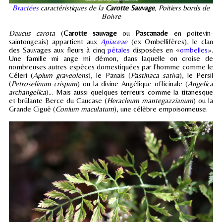
Bractées
caractéristiques de la
Carotte Sauvage
, Poitiers bords de
Boivre
Daucus carota
(
Carotte sauvage
ou
Pascanade
en poitevin-
saintongeais) appartient aux
Apiaceae
(ex Ombellifères), le clan
des Sauvages aux fleurs à cinq
pétales
disposées en «
ombelles
».
Une famille mi ange mi démon, dans laquelle on croise de
nombreuses autres espèces domestiquées par l'homme comme le
Céleri (
Apium graveolens
), le Panais (
Pastinaca sativa
), le Persil
(
Petroselinum crispum
) ou la divine Angélique officinale (
Angelica
archangelica
)... Mais aussi quelques terreurs comme la titanesque
et brûlante Berce du Caucase (
Heracleum mantegazzianum
) ou la
Grande Ciguë (
Conium maculatum
), une célèbre empoisonneuse.