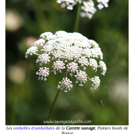
Les
ombelles d'ombellules
de la
Carotte sauvage
, Poitiers bords de
Boivre