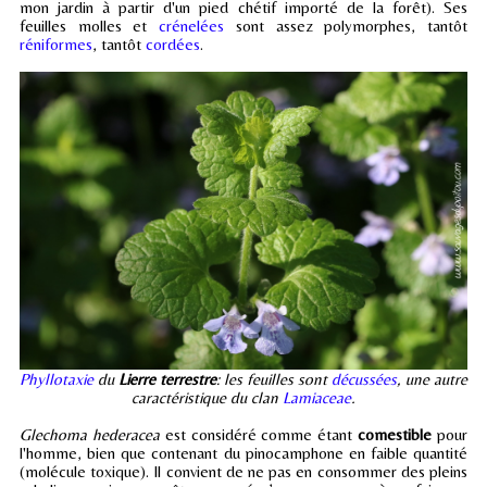
mon jardin à partir d'un pied chétif importé de la forêt). Ses
feuilles molles et
crénelées
sont assez polymorphes, tantôt
réniformes
, tantôt
cordées
.
Phyllotaxie
du
Lierre terrestre
: les feuilles sont
décussées
, une autre
caractéristique du clan
Lamiaceae
.
Glechoma hederacea
est considéré comme étant
comestible
pour
l'homme, bien que contenant du pinocamphone en faible quantité
(molécule toxique). Il convient de ne pas en consommer des pleins