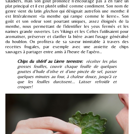
saladiers, mais son goût prononcé n’encourage pas à en faire un
plat principal et il est plutôt utilisé comme condiment. Son nom de
genre vient du latin
glechon
qui désignait autrefois une menthe: il
est littéralement «la menthe qui rampe comme le lierre». Son
goût et son odeur sont pourtant uniques, assez éloignés de la
menthe, nous permettant de l’identifier les yeux fermés et les
narines grande ouvertes. Les Vikings et les Celtes l’utilisaient pour
aromatiser, préserver et clarifier la bière avant l'usage généralisé
du houblon. On profitera de sa saveur inimitable à travers des
recettes frugales, par exemple avec une assiette de chips
sauvages à partager entre amis à l'heure de l'apéro...
Chips du shérif au Lierre terrestre:
récolter les plus
grosses feuilles, couvrir chaque feuille de quelques
gouttes d'huile d'olive et d'une pincée de sel, passer
quelques minutes au four, à chaleur douce, jusqu'à ce
que les feuilles durcissent... Laisser refroidir et
croquer!