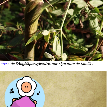
antes
» de l'
Angélique sylvestre
, une signature de famille.