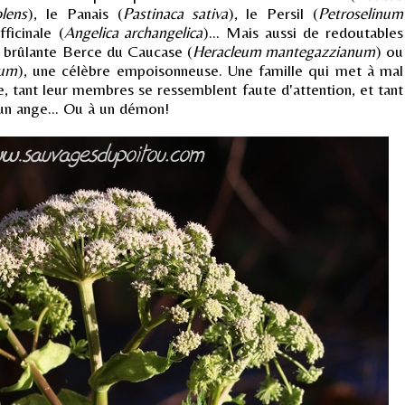
lens
), le Panais (
Pastinaca sativa
), le Persil (
Petroselinum
ficinale (
Angelica archangelica
)... Mais aussi de redoutables
 brûlante Berce du Caucase (
Heracleum mantegazzianum
) ou
tum
), une célèbre empoisonneuse. Une famille qui met à mal
e, tant leur membres se ressemblent faute d'attention, et tant
à un ange... Ou à un démon!