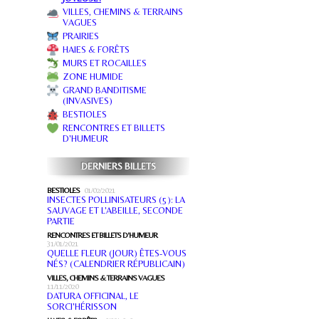
VILLES, CHEMINS & TERRAINS
VAGUES
PRAIRIES
HAIES & FORÊTS
MURS ET ROCAILLES
ZONE HUMIDE
GRAND BANDITISME
(INVASIVES)
BESTIOLES
RENCONTRES ET BILLETS
D'HUMEUR
DERNIERS BILLETS
BESTIOLES
01/02/2021
INSECTES POLLINISATEURS (5): LA
SAUVAGE ET L'ABEILLE, SECONDE
PARTIE
RENCONTRES ET BILLETS D'HUMEUR
31/01/2021
QUELLE FLEUR (JOUR) ÊTES-VOUS
NÉS? (CALENDRIER RÉPUBLICAIN)
VILLES, CHEMINS & TERRAINS VAGUES
11/11/2020
DATURA OFFICINAL, LE
SORCI'HÉRISSON