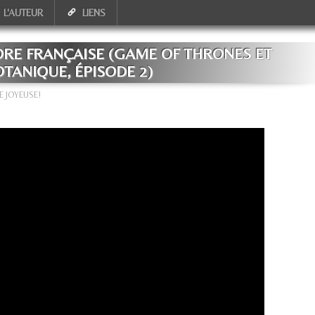
L'AUTEUR
LIENS
LORE FRANÇAISE (GAME OF THRONES ET
TANIQUE, ÉPISODE 2)
E JOYEUSE!