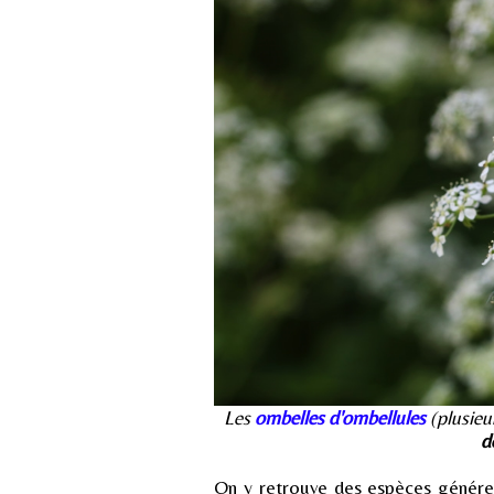
Les
ombelles d'ombellules
(plusieu
d
On y retrouve des espèces génér