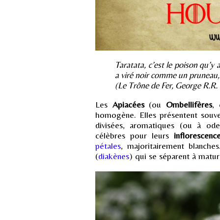
Taratata, c’est le poison qu’y 
a viré noir comme un pruneau
(Le Trône de Fer, George R.R.
Les
Apiacées
(ou
Ombellifères
,
homogène. Elles présentent souven
divisées, aromatiques (ou à o
célèbres pour leurs
inflorescen
pétales
, majoritairement blanches
(
diakènes
) qui se séparent à matur