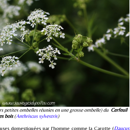
rs petites ombelles réunies en une grosse ombelle) du
Cerfeuil
es bois
(
Anthriscus sylvestris
)
euses domestiquées par l'homme comme la Carotte (
Daucus