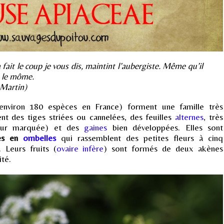
a fait le coup je vous dis, maintint l’aubergiste. Même qu’il
, le môme.
 Martin)
 environ 180 espèces en France) forment une famille très
t des tiges striées ou cannelées, des feuilles
alternes
, très
deur marquée) et des
gaines
bien développées. Elles sont
ces en
ombelles
qui rassemblent des petites fleurs à cinq
. Leurs fruits (
ovaire infère
) sont formés de deux akènes
ité.