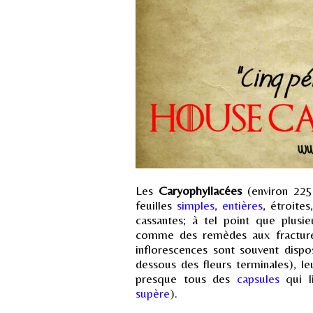
Les
Caryophyllacées
(environ 225
feuilles
simples
,
entières
, étroites
cassantes; à tel point que plusi
comme des remèdes aux fractures
inflorescences sont souvent disp
dessous des fleurs terminales), le
presque tous des
capsules
qui li
supère
).