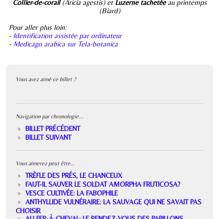
Collier-de-corail
(Aricia agestis) et
Luzerne tachetée
au printemps
(Biard)
Pour aller plus loin:
-
Identification assistée par ordinateur
-
Medicago arabica sur Tela-botanica
Vous avez aimé ce billet ?
Navigation par chronologie...
BILLET PRÉCÉDENT
BILLET SUIVANT
Vous aimerez peut être...
TRÈFLE DES PRÉS, LE CHANCEUX
FAUT-IL SAUVER LE SOLDAT AMORPHA FRUTICOSA?
VESCE CULTIVÉE: LA FABOPHILE
ANTHYLLIDE VULNÉRAIRE: LA SAUVAGE QUI NE SAVAIT PAS
CHOISIR
AU FER-À-CHEVAL: LE RENDEZ-VOUS DES PAPILLONS