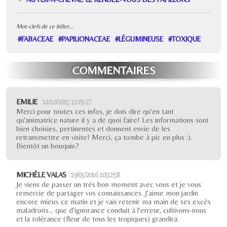
Mot-clefs de ce billet...
#FABACEAE
#PAPILIONACEAE
#LÉGUMINEUSE
#TOXIQUE
COMMENTAIRES
EMILIE
14/10/2015 11:03:27
Merci pour toutes ces infos, je dois dire qu'en tant
qu'animatrice nature il y a de quoi faire! Les informations sont
bien choisies, pertinentes et donnent envie de les
retransmettre en visite! Merci, ça tombe à pic en plus :).
Bientôt un bouquin?
MICHÈLE VALAS
19/05/2016 10:32:58
Je viens de passer un très bon moment avec vous et je vous
remercie de partager vos connaissances. J'aime mon jardin
encore mieux ce matin et je vais retenir ma main de ses excès
maladroits... que d'ignorance conduit à l'erreur, cultivons-nous
et la tolérance (fleur de tous les tropiques) grandira.