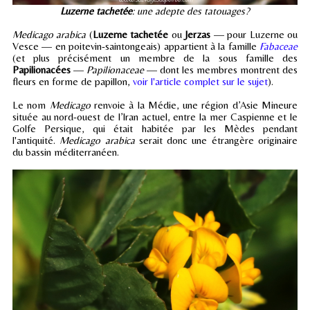
Luzerne tachetée
: une adepte des tatouages?
Medicago arabica
(
Luzerne tachetée
ou
Jerzas
— pour Luzerne ou
Vesce — en poitevin-saintongeais) appartient à la famille
Fabaceae
(et plus précisément un membre de la sous famille des
Papilionacées
—
Papilionaceae
— dont les membres montrent des
fleurs en forme de papillon,
voir l'article complet sur le sujet
).
Le nom
Medicago
renvoie à la Médie, une région d’Asie Mineure
située au nord-ouest de l’Iran actuel, entre la mer Caspienne et le
Golfe Persique, qui était habitée par les Mèdes pendant
l'antiquité.
Medicago arabica
serait donc une étrangère originaire
du bassin méditerranéen.