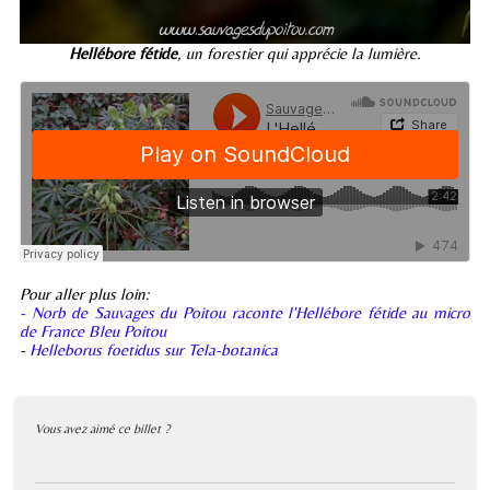
Hellébore fétide
, un forestier qui apprécie la lumière.
Pour aller plus loin:
- Norb de Sauvages du Poitou raconte l'Hellébore fétide au micro
de France Bleu Poitou
-
Helleborus foetidus sur Tela-botanica
Vous avez aimé ce billet ?