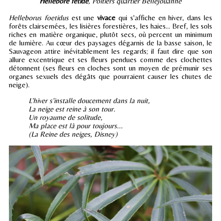
Hellébore fétide
, Poitiers quartier Bellejouanne
Helleborus foetidus
est une
vivace
qui s'affiche en hiver, dans les
forêts clairsemées, les lisières forestières, les haies... Bref, les sols
riches en matière organique, plutôt secs, où percent un minimum
de lumière. Au cœur des paysages dégarnis de la basse saison, le
Sauvageon attire inévitablement les regards; il faut dire que son
allure excentrique et ses fleurs pendues comme des clochettes
détonnent (ses fleurs en cloches sont un moyen de prémunir ses
organes sexuels des dégâts que pourraient causer les chutes de
neige).
L'hiver s'installe doucement dans la nuit,
La neige est reine à son tour.
Un royaume de solitude,
Ma place est là pour toujours...
(La Reine des neiges, Disney)