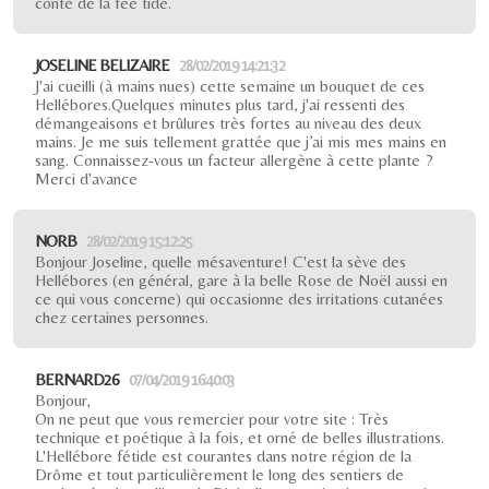
conte de la fée tide.
JOSELINE BELIZAIRE
28/02/2019 14:21:32
J'ai cueilli (à mains nues) cette semaine un bouquet de ces
Hellébores.Quelques minutes plus tard, j'ai ressenti des
démangeaisons et brûlures très fortes au niveau des deux
mains. Je me suis tellement grattée que j’ai mis mes mains en
sang. Connaissez-vous un facteur allergène à cette plante ?
Merci d'avance
NORB
28/02/2019 15:12:25
Bonjour Joseline, quelle mésaventure! C'est la sève des
Hellébores (en général, gare à la belle Rose de Noël aussi en
ce qui vous concerne) qui occasionne des irritations cutanées
chez certaines personnes.
BERNARD26
07/04/2019 16:40:03
Bonjour,
On ne peut que vous remercier pour votre site : Très
technique et poétique à la fois, et orné de belles illustrations.
L'Hellébore fétide est courantes dans notre région de la
Drôme et tout particulièrement le long des sentiers de