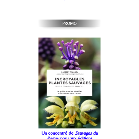
PROMO
Un concentré de
Sauvages du
Poitou
paru aux éditions