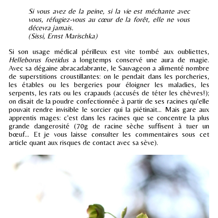
Si vous avez de la peine, si la vie est méchante avec
vous, réfugiez-vous au cœur de la forêt, elle ne vous
décevra jamais.
(Sissi, Ernst Marischka)
Si son usage médical périlleux est vite tombé aux oubliettes,
Helleborus foetidus
a longtemps conservé une aura de magie.
Avec sa dégaine abracadabrante, le Sauvageon a alimenté nombre
de superstitions croustillantes: on le pendait dans les porcheries,
les étables ou les bergeries pour éloigner les maladies, les
serpents, les rats ou les crapauds (accusés de téter les chèvres!);
on disait de la poudre confectionnée à partir de ses racines qu'elle
pouvait rendre invisible le sorcier qui la piétinait... Mais gare aux
apprentis mages: c'est dans les racines que se concentre la plus
grande dangerosité (70g de racine sèche suffisent à tuer un
bœuf... Et je vous laisse consulter les commentaires sous cet
article quant aux risques de contact avec sa sève).