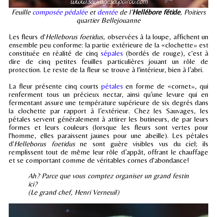
Feuille
composée pédalée
et
dentée
de l'
Hellébore fétide
, Poitiers
quartier Bellejouanne
Les fleurs d'
Helleborus foetidus,
observées à la loupe, affichent un
ensemble peu conforme: la partie extérieure de la «clochette» est
constituée en réalité de cinq
sépales
(bordés de rouge), c'est à
dire de cinq petites feuilles particulières jouant un rôle de
protection. Le reste de la fleur se trouve à l'intérieur, bien à l’abri.
La fleur présente cinq courts
pétales
en forme de «cornet», qui
renferment tous un précieux nectar, ainsi qu’une levure qui en
fermentant assure une température supérieure de six degrés dans
la clochette par rapport à l’extérieur. Chez les Sauvages, les
pétales servent généralement à attirer les butineurs, de par leurs
formes et leurs couleurs (lorsque les fleurs sont vertes pour
l'homme, elles paraissent jaunes pour une abeille). Les pétales
d'
Helleborus foetidus
ne sont guère visibles vus du ciel; ils
remplissent tout de même leur rôle d’appât, offrant le chauffage
et se comportant comme de véritables cornes d'abondance!
Ah? Parce que vous comptez organiser un grand festin
ici?
(Le grand chef, Henri Verneuil)