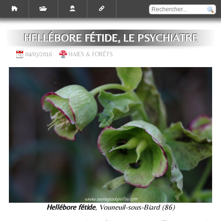
HELLÉBORE FÉTIDE, LE PSYCHIATRE
04/03/2016
HAIES & FORÊTS
Hellébore fétide
, Vouneuil-sous-Biard (86)