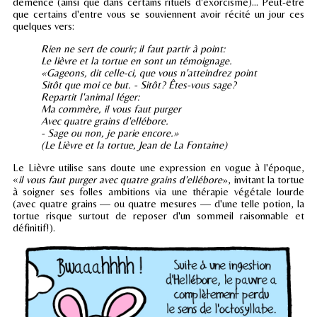
démence (ainsi que dans certains rituels d'exorcisme)... Peut-être
que certains d'entre vous se souviennent avoir récité un jour ces
quelques vers:
Rien ne sert de courir; il faut partir à point:
Le lièvre et la tortue en sont un témoignage.
«Gageons, dit celle-ci, que vous n'atteindrez point
Sitôt que moi ce but. - Sitôt? Êtes-vous sage?
Repartit l'animal léger:
Ma commère, il vous faut purger
Avec quatre grains d'ellébore.
- Sage ou non, je parie encore.»
(Le Lièvre et la tortue, Jean de La Fontaine)
Le Lièvre utilise sans doute une expression en vogue à l'époque,
«
il vous faut purger avec quatre grains d'ellébore
», invitant la tortue
à soigner ses folles ambitions via une thérapie végétale lourde
(avec quatre grains — ou quatre mesures — d'une telle potion, la
tortue risque surtout de reposer d'un sommeil raisonnable et
définitif!).