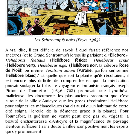
Les Schtroumpfs noirs (Peyo, 1963)
A vrai dire, il est difficile de savoir à quoi faisait référence nos
ancêtres (et le Grand Schtroumpf) lorsqu'ils parlaient d'«
Ellebore
»:
Helleborus foetidus
(
Hellébore fétide
),
Helleborus viridis
(
Hellébore vert
),
Helleborus niger
(
Hellébore noir
, la célèbre
Rose
de Noël
) ou même
Veratrum album
(
Varaire
, parfois surnommé
Hellébore blanc
)? Et quelle que soit la plante qu'ils récoltaient, il
est encore plus difficile de comprendre en quoi la médication
pouvait soulager la folie. Le voyageur et botaniste français Joseph
Pitton de Tournefort (1656-1708) proposait une hypothèse
malicieuse: les documents les plus anciens racontent que c'est
autour de la ville d'Anticyre que les grecs récoltaient l’Hellébore
pour soigner les mélancoliques (on dit aussi qu'un habitant de cette
cité soigna Hercule de la démence grâce à la plante). Pour
Tournefort, la guérison ne venait peut être pas du végétal: la
beauté enchanteresse d'Anticyre et la magnificence du paysage
alentour suffisaient sans doute à influencer positivement les esprits
qui s'y promenaient!