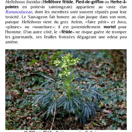
Helleborus foetidus
(
Hellébore fétide
,
Pied-de-griffon
ou
Herbe-à-
pointes
en poitevin saintongeais) appartient au vaste clan
Ranunculaceae
, dont les membres sont souvent réputés pour leur
toxicité. Le Sauvageon fait honore au clan jusque dans son nom,
puisque
Helleborus
vient du grec
helein
, «faire périr» et
bora
,
«pâture» ou «nourriture»: il est potentiellement
mortel
pour
l'homme. D'un autre côté, le «
fétide
» ne risque guère de tromper
les gourmands, ses feuilles froissées dégageant une odeur peu
amène.