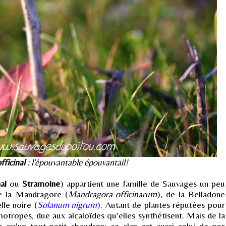
fficinal
: l'épouvantable épouvantail!
al
ou
Stramoine
) appartient une famille de Sauvages un peu
e la Mandragore (
Mandragora officinarum
), de la Belladone
lle noire (
Solanum nigrum
). Autant de plantes réputées pour
hotropes, due aux alcaloïdes qu'elles synthétisent. Mais de la
'y a qu'un tout petit chaudron: ce clan est aussi celui de nos