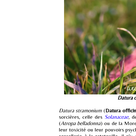
Datura o
Datura stramonium
(
Datura officin
sorcières, celle des
Solanaceae
, d
(
Atropa belladonna
) ou de la More
leur toxicité ou leur pouvoirs psyc
sorcellerie à la ratatouille, il n