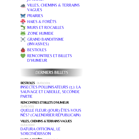
VILLES, CHEMINS & TERRAINS
VAGUES
PRAIRIES
HAIES & FORÊTS
MURS ET ROCAILLES
ZONE HUMIDE
GRAND BANDITISME
(INVASIVES)
BESTIOLES
RENCONTRES ET BILLETS
D'HUMEUR
DERNIERS BILLETS
BESTIOLES
01/02/2021
INSECTES POLLINISATEURS (5): LA
SAUVAGE ET L'ABEILLE, SECONDE
PARTIE
RENCONTRES ET BILLETS D'HUMEUR
31/01/2021
QUELLE FLEUR (JOUR) ÊTES-VOUS
NÉS? (CALENDRIER RÉPUBLICAIN)
VILLES, CHEMINS & TERRAINS VAGUES
11/11/2020
DATURA OFFICINAL, LE
SORCI'HÉRISSON