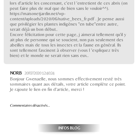
lors d'article les concernant, c'est l 'entretient de ces abris (on
peut faire plus de mal que de bien sans le vouloir^^).
https://maisonetjardin.net/wp-
content/uploads/2020/06/native_bees_fr.pdf . Je pense aussi
que privilégier les plantes indigènes "en tube"entre autre,
serait déjà un bon début..
Encore félicitation pour cette page, j aimerai tellement qu'il y
ait plus de personne qui se soucient, non pas seulement des
abeilles mais de tous les insectes et la faune en général. Ils
sont tellement fascinent à observer (vous l 'expliquez très
bien) et le monde ne serait rien sans eux..
NORB
20/07/2020 12:40:24
Bonjour Gwenaelle, nous sommes effectivement resté très
sommaires quant aux détails, votre article complète ce point.
Je rajoute le lien en fin d'article, merci !
Commentaires désactivés...
INFOS BLOG