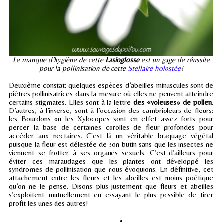
Le manque d’hygiène de cette
Lasioglosse
est un gage de réussite
pour la pollinisation de cette
Stellaire holostée
!
Deuxième constat: quelques espèces d’abeilles minuscules sont de
piètres pollinisatrices dans la mesure où elles ne peuvent atteindre
certains stigmates. Elles sont à la lettre
des «voleuses» de pollen
.
D’autres, à l’inverse, sont à l’occasion des cambrioleurs de fleurs:
les Bourdons ou les Xylocopes sont en effet assez forts pour
percer la base de certaines corolles de fleur profondes pour
accéder aux nectaires. C'est là un véritable braquage végétal
puisque la fleur est délestée de son butin sans que les insectes ne
viennent se frotter à ses organes sexuels. C’est d’ailleurs pour
éviter ces maraudages que les plantes ont développé les
syndromes de pollinisation que nous évoquions. En définitive, cet
attachement entre les fleurs et les abeilles est moins poétique
qu’on ne le pense. Disons plus justement que fleurs et abeilles
s’exploitent mutuellement en essayant le plus possible de tirer
profit les unes des autres!