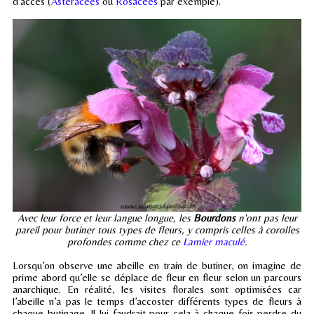
d’accès (
Astéracées
ou
Rosacées
par exemple).
Avec leur force et leur langue longue, les
Bourdons
n'ont pas leur
pareil pour butiner tous types de fleurs, y compris celles à corolles
profondes comme chez ce
Lamier maculé
.
Lorsqu’on observe une abeille en train de butiner, on imagine de
prime abord qu’elle se déplace de fleur en fleur selon un parcours
anarchique. En réalité, les visites florales sont optimisées car
l’abeille n’a pas le temps d’accoster différents types de fleurs à
chaque butinage. Il lui faudrait pour cela à chaque fois perdre du