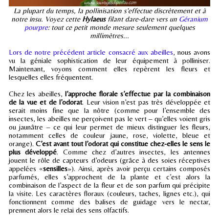
La plupart du temps, la pollinisation s'effectue discrètement et à
notre insu. Voyez cette
Hylaeus
filant dare-dare vers un
Géranium
pourpre
: tout ce petit monde mesure seulement quelques
millimètres...
Lors de notre précédent article consacré aux abeilles
, nous avons
vu la géniale sophistication de leur équipement à polliniser.
Maintenant, voyons comment elles repèrent les fleurs et
lesquelles elles fréquentent.
Chez les abeilles,
l’approche florale s’effectue par la combinaison
de la vue et de l’odorat
. Leur vision n’est pas très développée et
serait moins fine que la nôtre (comme pour l’ensemble des
insectes, les abeilles ne perçoivent pas le vert – qu’elles voient gris
ou jaunâtre – ce qui leur permet de mieux distinguer les fleurs,
notamment celles de couleur jaune, rose, violette, bleue et
orange).
C’est avant tout l’odorat qui constitue chez-elles le sens le
plus développé
. Comme chez d’autres insectes, les antennes
jouent le rôle de capteurs d’odeurs (grâce à des soies réceptives
appelées «
sensilles
»). Ainsi, après avoir perçu certains composés
parfumés, elles s’approchent de la plante et c’est alors la
combinaison de l’aspect de la fleur et de son parfum qui précipite
la visite. Les caractères floraux (couleurs, taches, lignes etc.), qui
fonctionnent comme des balises de guidage vers le nectar,
prennent alors le relai des sens olfactifs.