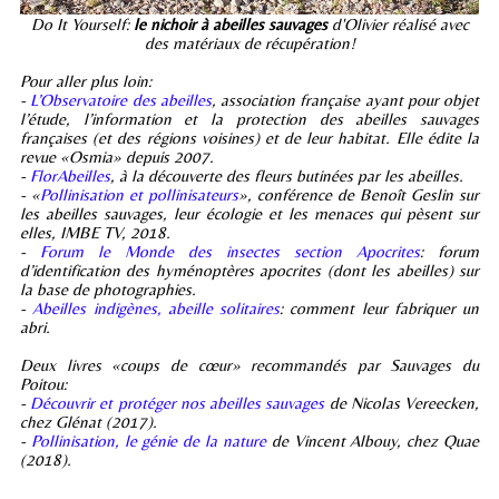
Do It Yourself:
le nichoir à abeilles sauvages
d'Olivier réalisé avec
des matériaux de récupération!
Pour aller plus loin:
-
L’Observatoire des abeilles
, association française ayant pour objet
l’étude, l’information et la protection des abeilles sauvages
françaises (et des régions voisines) et de leur habitat. Elle édite la
revue «Osmia» depuis 2007.
-
FlorAbeilles
, à la découverte des fleurs butinées par les abeilles.
- «
Pollinisation et pollinisateurs
», conférence de Benoît Geslin sur
les abeilles sauvages, leur écologie et les menaces qui pèsent sur
elles, IMBE TV, 2018.
-
Forum le Monde des insectes section Apocrites
: forum
d’identification des hyménoptères apocrites (dont les abeilles) sur
la base de photographies.
-
Abeilles indigènes, abeille solitaires
: comment leur fabriquer un
abri.
Deux livres «coups de cœur» recommandés par Sauvages du
Poitou:
-
Découvrir et protéger nos abeilles sauvages
de Nicolas Vereecken,
chez Glénat (2017).
-
Pollinisation, le génie de la nature
de Vincent Albouy, chez Quae
(2018).