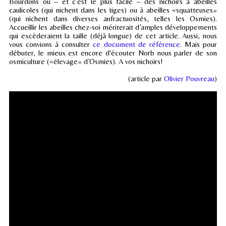
Bourdons ou – et c’est le plus facile – des nichoirs à abeilles
caulicoles (qui nichent dans les tiges) ou à abeilles «squatteuses»
(qui nichent dans diverses anfractuosités, telles les Osmies).
Accueillir les abeilles chez-soi mériterait d’amples développements
qui excèderaient la taille (déjà longue) de cet article. Aussi, nous
vous convions à consulter
ce document de référence
. Mais pour
débuter, le mieux est encore d'écouter Norb nous parler de son
osmiculture («élevage» d’Osmies). A vos nichoirs!
(article par
Olivier Pouvreau
)