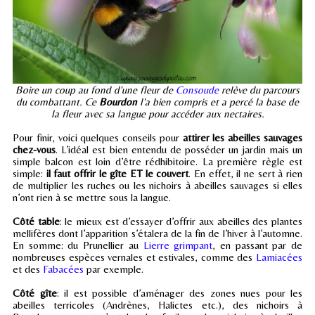
Boire un coup au fond d'une fleur de
Consoude
relève du parcours
du combattant. Ce
Bourdon
l'a bien compris et a percé la base de
la fleur avec sa langue pour accéder aux nectaires.
Pour finir, voici quelques conseils pour
attirer les abeilles sauvages
chez-vous
. L’idéal est bien entendu de posséder un jardin mais un
simple balcon est loin d’être rédhibitoire. La première règle est
simple:
il faut offrir le gîte ET le couvert
. En effet, il ne sert à rien
de multiplier les ruches ou les nichoirs à abeilles sauvages si elles
n’ont rien à se mettre sous la langue.
Côté table
: le mieux est d’essayer d’offrir aux abeilles des plantes
mellifères dont l’apparition s’étalera de la fin de l’hiver à l’automne.
En somme: du Prunellier au
Lierre grimpant
, en passant par de
nombreuses espèces vernales et estivales, comme des
Lamiacées
et des
Fabacées
par exemple.
Côté gîte
: il est possible d’aménager des zones nues pour les
abeilles terricoles (Andrènes, Halictes etc.), des nichoirs à