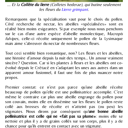
... Et la
Collète du lierre
(Colletes hederae), qui butine seulement
les fleurs du
Lierre grimpant
.
Remarquons que la spécialisation vaut pour le choix du pollen.
Côté recherche de nectar, les abeilles «spécialisées» sont en
réalité bien moins exigeantes. Si par exemple nous nous penchons
sur le cas d’une autre espèce d’abeille monolectique,
Macropis
fulvipes
, celle-ci récolte uniquement le pollen de la Lysimaque
mais aime s’abreuver du nectar de nombreuses fleurs.
Tout ceci semble bien romantique, non? Les fleurs et les abeilles,
une histoire d’amour depuis la nuit des temps… Un amour vraiment
sincère? Question. Car si les plantes à fleurs et les abeilles ont co-
évolué depuis le Crétacé en s’adaptant les unes aux autres dans un
apparent amour fusionnel, il faut une fois de plus nuancer notre
propos.
Premier constat: ce n’est pas parce qu’une abeille récolte
beaucoup de pollen qu’elle est une pollinisatrice accomplie. C’est
même le contraire car plus une abeille engrange du pollen pour
son couvain, moins elle en dissémine sur les fleurs: le pollen reste
collé aux brosses de récolte et n’atteint pas (ou peu) les
stigmates. Nous dirons par conséquent qu’
une bonne abeille
pollinisatrice est celle qui ne «fait pas sa plume»
: moins elle se
nettoie et plus il y a de grains collés sur son corps, plus il y a de
chance pour qu’ils entrent en contact avec un stigmate.