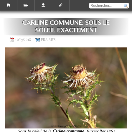
CARLINE COMMUNE: SOUS LE
SOLEIL EXACTEMENT
10/09/2018
PRAIRIES
Sous le soleil de la
Carline commune
, Buxerolles (86)