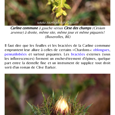
Carline commune
à gauche versus
Cirse des champs
(Cirsium
arvense) à droite, même site, même jour et même piquants!
(Buxerolles, 86)
Il faut dire que les feuilles et les bractées de la Carline commune
empruntent leur allure à celles de certains «Chardons»:
oblongues
,
pennatilobées
et surtout piquantes. Les
bractées
externes (sous
les inflorescences) forment un enchevêtrement d'épines, quelque
part entre la dentelle fine et un instrument de supplice tout droit
sorti d'un roman de Clive Barker.