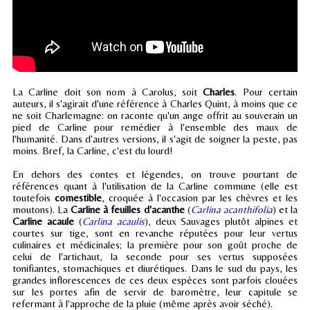
La Carline doit son nom à Carolus, soit
Charles
. Pour certain
auteurs, il s'agirait d'une référence à Charles Quint, à moins que ce
ne soit Charlemagne: on raconte qu'un ange offrit au souverain un
pied de Carline pour remédier à l'ensemble des maux de
l'humanité. Dans d'autres versions, il s'agit de soigner la peste, pas
moins. Bref, la Carline, c'est du lourd!
En dehors des contes et légendes, on trouve pourtant de
références quant à l'utilisation de la Carline commune (elle est
toutefois
comestible
, croquée à l'occasion par les chèvres et les
moutons). La
Carline à feuilles d'acanthe
(
Carlina acanthifolia
) et la
Carline acaule
(
Carlina acaulis
), deux Sauvages plutôt alpines et
courtes sur tige, sont en revanche réputées pour leur vertus
culinaires et médicinales; la première pour son goût proche de
celui de l'artichaut, la seconde pour ses vertus supposées
tonifiantes, stomachiques et diurétiques. Dans le sud du pays, les
grandes inflorescences de ces deux espèces sont parfois clouées
sur les portes afin de servir de baromètre, leur capitule se
refermant à l'approche de la pluie (même après avoir séché).