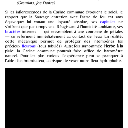
(Gremlins, Joe Dante)
Si les inflorescences de la Carline commune évoquent le soleil, le
rapport que la Sauvage entretien avec l'astre de feu est sans
équivoque: lui vouant une loyauté absolue, ses
capitules
ne
s'offrent que par temps sec. Réagissant à l'humidité ambiante, ses
bractées
internes — qui ressemblent à une couronne de pétales
— se referment immédiatement au contact de l'eau. En réalité,
cette mécanique permet de protéger des intempéries les
précieux
fleurons
(tous tubulés). Autrefois surnommée
Herbe à la
pluie
, la Carline commune pourrait faire office de baromètre
naturel. Pour les plus curieux, l'expérience peut se pratiquer à
l'aide d'un brumisateur, au risque de vexer notre fleur hydrophobe.