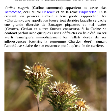
Carlina vulgaris
(
Carline commune
) appartient au vaste clan
Asteraceae
, celui du roi
Pissenlit
et de la reine
Pâquerette
. En la
croisant, on pensera surtout à leur garde rapprochée: les
«Chardons», une appellation fourre tout derrière laquelle se cache
une grande diversité de Sauvages piquantes et mal rasées
(
Carduus
,
Cirsium
et autres fausses consœurs). Si la Carline se
confond parfois avec quelques Cirses défraichis en fin d'été, un œil
averti remarquera immédiatement les reflets dorés de ses
inflorescences (certains la surnomme
Chardon doré
), signant
l'apothéose solaire de son existence plutôt qu'une fin de carrière.