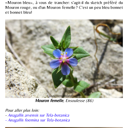
«Mouron bleu», à vous de trancher: s'agit-il du sketch préféré du
Mouron rouge, ou d'un Mouron femelle? C'est un peu bleu bonnet
et bonnet bleu!
Mouron femelle
, Ensoulesse (86)
Pour aller plus loin:
-
Anagallis arvensis sur Tela-botanica
- Anagallis foemina sur Tela-botanica