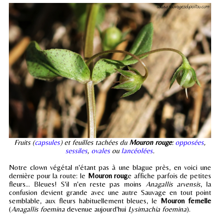
Fruits (
capsules
) et feuilles tachées du
Mouron rouge
:
opposées
,
sessiles
,
ovales
ou
lancéolées
.
Notre clown végétal n'étant pas à une blague près, en voici une
dernière pour la route: le
Mouron roug
e affiche parfois de petites
fleurs... Bleues! S'il n'en reste pas moins
Anagallis arvensis
, la
confusion devient grande avec une autre Sauvage en tout point
semblable, aux fleurs habituellement bleues, le
Mouron femelle
(
Anagallis foemina
devenue aujourd'hui
Lysimachia foemina
).