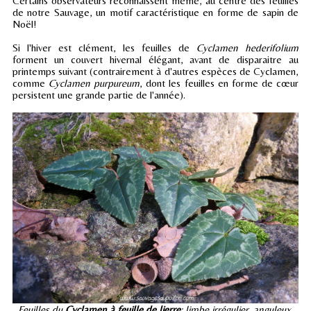
Certains observateurs reconnaissent même, au centre des feuilles
de notre Sauvage, un motif caractéristique en forme de sapin de
Noël!
Si l'hiver est clément, les feuilles de
Cyclamen hederifolium
forment un couvert hivernal élégant, avant de disparaitre au
printemps suivant (contrairement à d'autres espèces de Cyclamen,
comme
Cyclamen purpureum
, dont les feuilles en forme de cœur
persistent une grande partie de l'année).
Feuilles du
Cyclamen à feuille de lierre
: limbe irrégulier, anguleux,