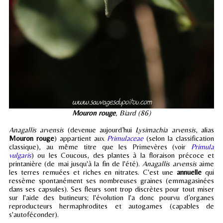
Mouron rouge
, Biard (86)
Anagallis arvensis
(devenue aujourd’hui
Lysimachia arvensis
, alias
Mouron rouge
) appartient aux
Primulaceae
(selon la classification
classique), au même titre que les Primevères (voir
Primula
vulgaris
) ou les Coucous, des plantes à la floraison précoce et
printanière (de mai jusqu'à la fin de l'été).
Anagallis arvensis
aime
les terres remuées et riches en nitrates. C'est une
annuelle
qui
ressème spontanément ses nombreuses graines (emmagasinées
dans ses capsules). Ses fleurs sont trop discrètes pour tout miser
sur l'aide des butineurs; l'évolution l'a donc pourvu d’organes
reproducteurs hermaphrodites et autogames (capables de
s'autoféconder).