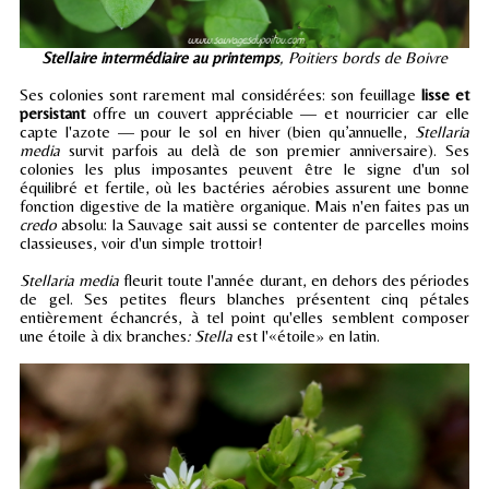
Stellaire intermédiaire au printemps
, Poitiers bords de Boivre
Ses colonies sont rarement mal considérées: son feuillage
lisse et
persistant
offre un couvert appréciable — et nourricier car elle
capte l'azote — pour le sol en hiver (bien qu’annuelle,
Stellaria
media
survit parfois au delà de son premier anniversaire). Ses
colonies les plus imposantes peuvent être le signe d'un sol
équilibré et fertile, où les bactéries aérobies assurent une bonne
fonction digestive de la matière organique. Mais n'en faites pas un
credo
absolu: la Sauvage sait aussi se contenter de parcelles moins
classieuses, voir d'un simple trottoir!
Stellaria media
fleurit toute l'année durant, en dehors des périodes
de gel. Ses petites fleurs blanches présentent cinq pétales
entièrement échancrés, à tel point qu'elles semblent composer
une étoile à dix branches
: Stella
est l'«étoile» en latin.