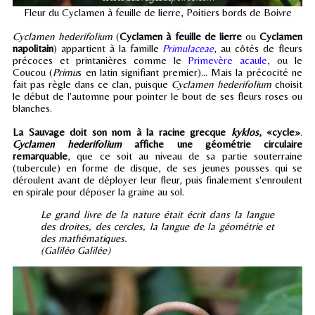
Fleur du Cyclamen à feuille de lierre, Poitiers bords de Boivre
Cyclamen hederifolium
(
Cyclamen à feuille de lierre
ou
Cyclamen
napolitain
) appartient à la famille
Primulaceae
, au côtés de fleurs
précoces et printanières comme le
Primevère acaule
, ou le
Coucou (
Primu
s en latin signifiant premier)... Mais la précocité ne
fait pas règle dans ce clan, puisque
Cyclamen hederifolium
choisit
le début de l'automne pour pointer le bout de ses fleurs roses ou
blanches.
La Sauvage doit son nom à la racine grecque
kyklos
, «cycle»
.
Cyclamen hederifolium
affiche une géométrie circulaire
remarquable
, que ce soit au niveau de sa partie souterraine
(tubercule) en forme de disque, de ses jeunes pousses qui se
déroulent avant de déployer leur fleur, puis finalement s'enroulent
en spirale pour déposer la graine au sol.
Le grand livre de la nature était écrit dans la langue
des droites, des cercles, la langue de la géométrie et
des mathématiques.
(Galiléo Galilée)