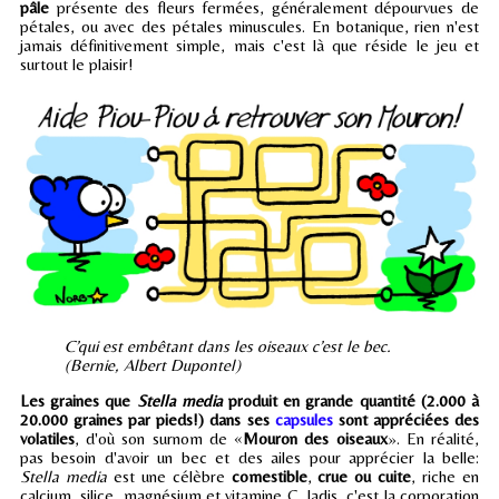
pâle
présente des fleurs fermées, généralement dépourvues de
pétales, ou avec des pétales minuscules. En botanique, rien n'est
jamais définitivement simple, mais c'est là que réside le jeu et
surtout le plaisir!
C’qui est embêtant dans les oiseaux c’est le bec.
(Bernie, Albert Dupontel)
Les graines que
Stella media
produit en grande quantité (2.000 à
20.000 graines par pieds!) dans ses
capsules
sont appréciées des
volatiles
, d'où son surnom de «
Mouron des oiseaux
». En réalité,
pas besoin d'avoir un bec et des ailes pour apprécier la belle:
Stella media
est une célèbre
comestible
,
crue ou cuite
, riche en
calcium, silice, magnésium et vitamine C. Jadis, c'est la corporation