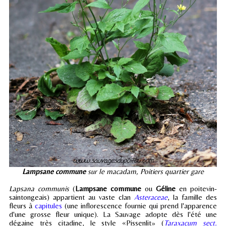
Lampsane commune
sur le macadam, Poitiers quartier gare
Lapsana communis
(
Lampsane commune
ou
Géline
en poitevin-
saintongeais) appartient au vaste clan
Asteraceae
, la famille des
fleurs à
capitules
(une inflorescence fournie qui prend l'apparence
d'une grosse fleur unique). La Sauvage adopte dès l'été une
dégaine très citadine, le style «Pissenlit» (
Taraxacum sect.