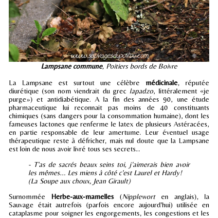
Lampsane commune
, Poitiers bords de Boivre
La Lampsane est surtout une célèbre
médicinale
, réputée
diurétique (son nom viendrait du grec
lapadzo
, littéralement «je
purge») et antidiabétique. A la fin des années 90, une étude
pharmaceutique lui reconnait pas moins de 40 constituants
chimiques (sans dangers pour la consommation humaine), dont les
fameuses lactones que renferme le latex de plusieurs Astéracées,
en partie responsable de leur amertume. Leur éventuel usage
thérapeutique reste à défricher, mais nul doute que la Lampsane
est loin de nous avoir livré tous ses secrets...
- T'as de sacrés beaux seins toi, j'aimerais bien avoir
les mêmes... Les miens à côté c'est Laurel et Hardy!
(La Soupe aux choux, Jean Girault)
Surnommée
Herbe-aux-mamelles
(
Nipplewort
en anglais), la
Sauvage était autrefois (parfois encore aujourd'hui) utilisée en
cataplasme pour soigner les engorgements, les congestions et les