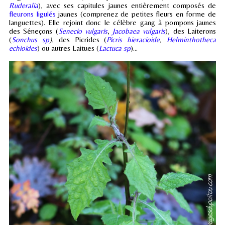
Ruderalia
), avec ses capitules jaunes entièrement composés de
fleurons ligulés
jaunes (comprenez de petites fleurs en forme de
languettes). Elle rejoint donc le célèbre gang à pompons jaunes
des Séneçons (
Senecio vulgaris
,
Jacobaea vulgaris
), des Laiterons
(
Sonchus sp
)
, des Picrides (
Picris hieracioide
,
Helminthotheca
echioides
) ou autres Laitues (
Lactuca sp
)...