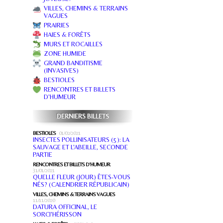
VILLES, CHEMINS & TERRAINS
VAGUES
PRAIRIES
HAIES & FORÊTS
MURS ET ROCAILLES
ZONE HUMIDE
GRAND BANDITISME
(INVASIVES)
BESTIOLES
RENCONTRES ET BILLETS
D'HUMEUR
DERNIERS BILLETS
BESTIOLES
01/02/2021
INSECTES POLLINISATEURS (5): LA
SAUVAGE ET L'ABEILLE, SECONDE
PARTIE
RENCONTRES ET BILLETS D'HUMEUR
31/01/2021
QUELLE FLEUR (JOUR) ÊTES-VOUS
NÉS? (CALENDRIER RÉPUBLICAIN)
VILLES, CHEMINS & TERRAINS VAGUES
11/11/2020
DATURA OFFICINAL, LE
SORCI'HÉRISSON