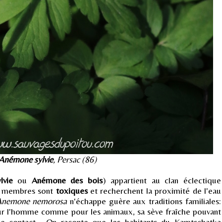
Anémone sylvie
, Persac (86)
lvie
ou
Anémone des bois
) appartient au clan éclectique
es membres sont
toxiques
et recherchent la proximité de l'eau
Anemone nemorosa
n'échappe guère aux traditions familiales:
ur l'homme comme pour les animaux, sa sève fraîche pouvant
 contact... On raconte que les habitants du Kamtschatka