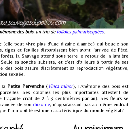
némone des bois
, un trio de
folioles palmatisequées
.
e
(elle peut vivre plus d'une dizaine d'année) qui boucle son
 tiges et feuilles disparaissent bien avant l'arrivée de l'été.
forêts, la Sauvage attend sous terre le retour de la lumière
eule sa souche subsiste, et c'est d'ailleurs à partir de ses
e des bois assure discrètement sa reproduction végétative,
tion sexuée.
, la
Petite Pervenche
(
Vinca minor
), l'Anémone des bois est
parcelles. Ses colonies les plus importantes attestent de
e traçante croît de 2 à 3 centimètres par an). Ses fleurs se
'avancée de son
rhizome
, n'apparaissant pas au même endroit
t que l'immobilité est une caractéristique du monde végétal?