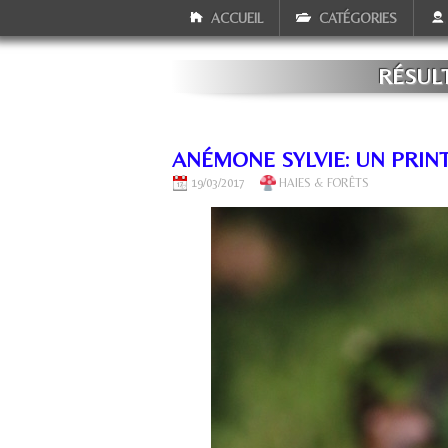
ACCUEIL
CATÉGORIES
RÉSUL
ANÉMONE SYLVIE: UN PRINT
19/03/2017
HAIES & FORÊTS