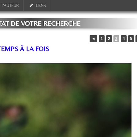
L'AUTEUR
LIENS
TAT DE VOTRE RECHERCHE
◄
1
2
3
4
5
EMPS À LA FOIS