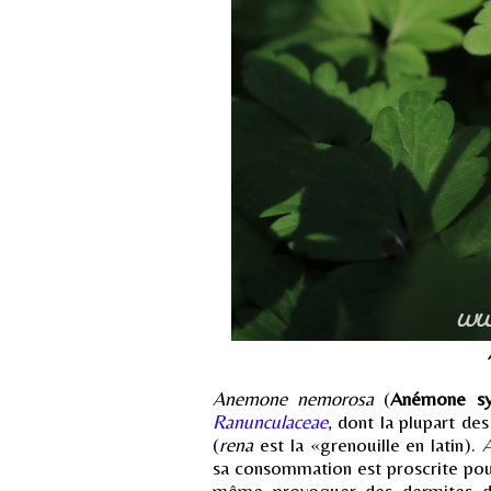
Anemone nemorosa
(
Anémone sy
Ranunculaceae
, dont la plupart d
(
rena
est la «grenouille en latin).
sa consommation est proscrite po
même provoquer des dermites de