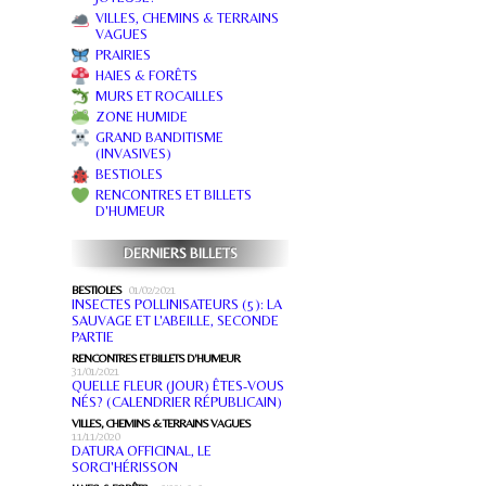
VILLES, CHEMINS & TERRAINS
VAGUES
PRAIRIES
HAIES & FORÊTS
MURS ET ROCAILLES
ZONE HUMIDE
GRAND BANDITISME
(INVASIVES)
BESTIOLES
RENCONTRES ET BILLETS
D'HUMEUR
DERNIERS BILLETS
BESTIOLES
01/02/2021
INSECTES POLLINISATEURS (5): LA
SAUVAGE ET L'ABEILLE, SECONDE
PARTIE
RENCONTRES ET BILLETS D'HUMEUR
31/01/2021
QUELLE FLEUR (JOUR) ÊTES-VOUS
NÉS? (CALENDRIER RÉPUBLICAIN)
VILLES, CHEMINS & TERRAINS VAGUES
11/11/2020
DATURA OFFICINAL, LE
SORCI'HÉRISSON