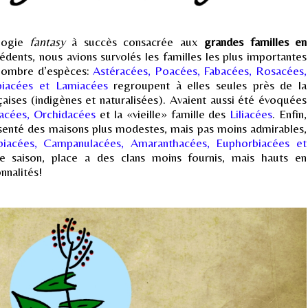
ilogie
fantasy
à succès consacrée aux
grandes familles en
édents, nous avions survolés les familles les plus importantes
 nombre d’espèces:
Astéracées, Poacées, Fabacées, Rosacées,
piacées et Lamiacées
regroupent à elles seules près de la
aises (indigènes et naturalisées). Avaient aussi été évoquées
acées, Orchidacées
et la «vieille» famille des
Liliacées
. Enfin,
ésenté des maisons plus modestes, mais pas moins admirables,
biacées, Campanulacées, Amaranthacées, Euphorbiacées et
e saison, place a des clans moins fournis, mais hauts en
nnalités!