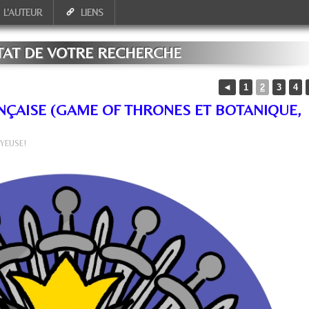
L'AUTEUR
LIENS
TAT DE VOTRE RECHERCHE
◄
1
2
3
4
ANÇAISE (GAME OF THRONES ET BOTANIQUE,
OYEUSE!