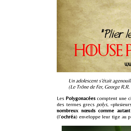
Un adolescent s’était agenouillé
(Le Trône de Fer, George R.R.
Les
Polygonacées
comptent une cin
des termes grecs
polys
, «plusieu
nombreux nœuds comme autant d’
(l’
ochréa
) enveloppe leur tige au po