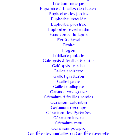
Érodium musqué
Eupatoire à feuilles de chanvre
Euphorbe des jardins
Euphorbe maculée
Euphorbe prostrée
Euphorbe réveil matin
Faux-vernis du Japon
Fer-à-cheval
Ficaire
Fragon
Fritillaire pintade
Galéopsis à feuilles étroites
Galéopsis tetrahit
Gaillet croisette
Gaillet gratteron
Gaillet jaune
Gaillet mollugine
Garance voyageuse
Géranium à feuilles rondes
Géranium colombin
Géranium découpé
Géranium des Pyrénées
Géranium luisant
Géranium mou
Géranium pourpre
Giroflée des murailles ou Giroflée ravenelle