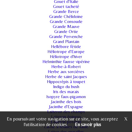
Gouet d'Italie
Gouet tacheté
Grande Berce
Grande Chélidoine
Grande Consoude
Grande Mauve
Grande Ortie
Grande Pervenche
Grand Plantain
Hellébore fétide
Héliotrope d'Europe
Héliotrope d'hiver
Helminthie fausse vipérine
Herbe-à-Robert
Herbe aux sorcières
Herbe de saint Jacques
Hippocrépis à toupet
Indigo du bush
Iris des marais
Isopyre faux-pigamon
Jacinthe des bois
Jacinthe d'Espagne
Laiteron des champs
Laiteron épineux
En poursuivant votre navigation sur ce site, vous acceptez
X
Laiteron potager
l'utilisation de cookies.
En savoir plus
Laitue à feuilles de saule
Laitue des murailles