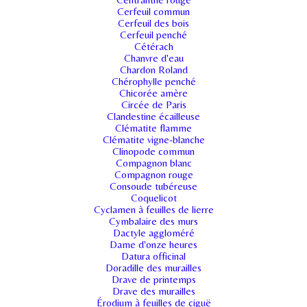
Cerfeuil commun
Cerfeuil des bois
Cerfeuil penché
Cétérach
Chanvre d'eau
Chardon Roland
Chérophylle penché
Chicorée amère
Circée de Paris
Clandestine écailleuse
Clématite flamme
Clématite vigne-blanche
Clinopode commun
Compagnon blanc
Compagnon rouge
Consoude tubéreuse
Coquelicot
Cyclamen à feuilles de lierre
Cymbalaire des murs
Dactyle aggloméré
Dame d'onze heures
Datura officinal
Doradille des murailles
Drave de printemps
Drave des murailles
Érodium à feuilles de ciguë