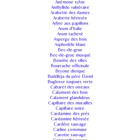
Anémone sylvie
Anthyllide vulnéraire
Arabette des dames
Arabette hérissée
Arbre aux papillons
Arum d'Italie
Arum tacheté
Asperge des bois
Asphodèle blanc
Bec-de-grue
Bec-de-grue musqué
Benoîte des villes
Bourrache officinale
Bryone dioïque
Buddleja du père David
Buglosse toujours verte
Cabaret des oiseaux
Calament des bois
Calament glanduleux
Capillaire des murailles
Capillaire noire
Cardamine des prés
Cardamine hérissée
Cardère sauvage
Carline commune
Carotte sauvage
Centranthe rouge