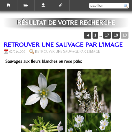
RÉSULTAT DE VOTRE RECHERCHE
...
◄
1
17
18
19
RETROUVER UNE SAUVAGE PAR L'IMAGE
02/01/1000
RETROUVER UNE SAUVAGE PAR L'IMAGE
Sauvages aux fleurs blanches ou rose pâle: